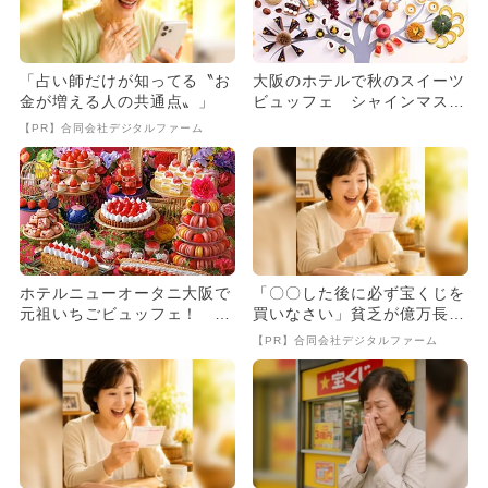
「占い師だけが知ってる〝お
大阪のホテルで秋のスイーツ
金が増える人の共通点〟」
ビュッフェ シャインマスカ
ットも！
【PR】合同会社デジタルファーム
ホテルニューオータニ大阪で
「〇〇した後に必ず宝くじを
元祖いちごビュッフェ！ 予
買いなさい」貧乏が億万長者
約受付中
に
【PR】合同会社デジタルファーム