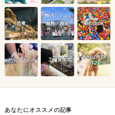
恐竜
無料・格安
雨の日OK
今日は何の
グルメフェス
工場見学
日？
あなたにオススメの記事