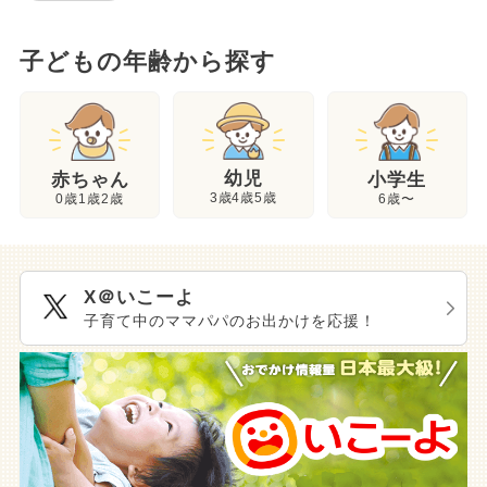
子どもの年齢から探す
幼児
赤ちゃん
小学生
3歳4歳5歳
0歳1歳2歳
6歳〜
X＠いこーよ
子育て中のママパパのお出かけを応援！