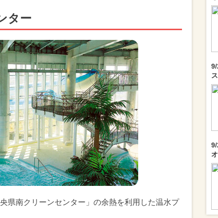
ンター
9
ス
9
オ
央県南クリーンセンター」の余熱を利用した温水プ