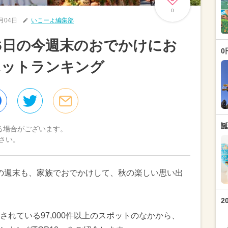
0
0月04日
いこーよ編集部
～6日の今週末のおでかけにお
0
ポットランキング
誕
る場合がございます。
さい。
日）の週末も、家族でおでかけして、秋の楽しい思い出
2
れている97,000件以上のスポットのなかから、