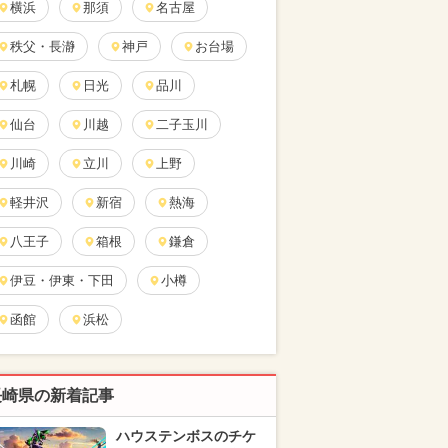
横浜
那須
名古屋
秩父・長瀞
神戸
お台場
札幌
日光
品川
仙台
川越
二子玉川
川崎
立川
上野
軽井沢
新宿
熱海
八王子
箱根
鎌倉
伊豆・伊東・下田
小樽
函館
浜松
長崎県の新着記事
ハウステンボスのチケ