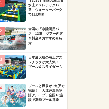
【2025】全国の海上＆
1
水上アスレチック17
選 ウォーターパーク
で1日満喫
全国の「水陸両用バ
2
ス」13選 ツアー内容
＆料金＆おすすめも紹
介
日本最大級の海上アス
3
レチックが大人気！
プール＆スライダーも
プールと温泉が1カ所で
4
完結！ 大江戸温泉物
語グループ、全国16施
設で夏季プール営業