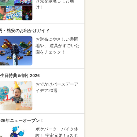
け先を厳選してお届
け！
円・格安のお出かけガイド
お財布にやさしい遊園
地や、 遊具がすごい公
園をチェック！
生日特典＆割引2026
おでかけバースデーア
イデア20選
026年ニューオープン！
ポケパーク！バイク体
験！ 宇宙兄弟！eスポ