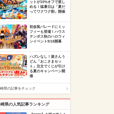
ットが10%オフで楽し
める！猛暑日は「夏だ
ってワクワク割」開催
初仮装パレードにミッ
フィーも登場！ハウス
テンボス秋のハロウィ
ンイベント9/18開幕
ハズレなし！資さんう
どん「おこさまセッ
ト」注文でくじが引け
る夏のキャンペーン開
催
崎県の記事をチェック
長崎県の人気記事ランキング