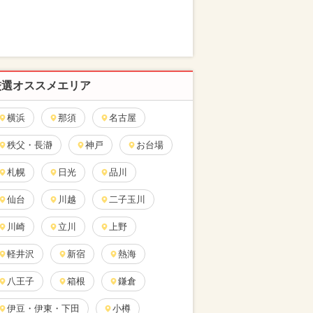
厳選オススメエリア
横浜
那須
名古屋
秩父・長瀞
神戸
お台場
札幌
日光
品川
仙台
川越
二子玉川
川崎
立川
上野
軽井沢
新宿
熱海
八王子
箱根
鎌倉
伊豆・伊東・下田
小樽