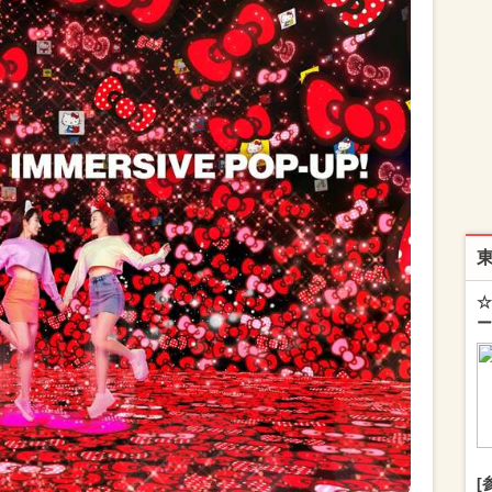
☆
ー
[