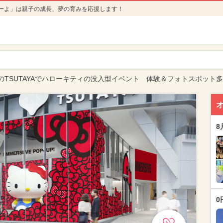
ーよ」は親子の成長、夢の育みを応援します！
のTSUTAYAでハローキティの没入型イベント 体験＆フォトスポット
8
0