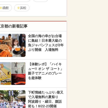
函館
浜松
東京都の新着記事
全国の海の幸がお台場
に集結！日本最大級の
魚ジャパンフェスが2年
ぶり開催 入場無料
【体験レポ】「ハイキ
ュー!! オン ザ コート」
親子でアニメのプレー
を超体験
下町情緒たっぷり♪柴又
で入場無料の夏祭り
阿波踊り・縁日、腹話
術も！8/22-23開催