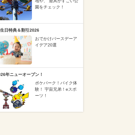
地や、 遊具がすごい公
園をチェック！
生日特典＆割引2026
おでかけバースデーア
イデア20選
026年ニューオープン！
ポケパーク！バイク体
験！ 宇宙兄弟！eスポ
ーツ！