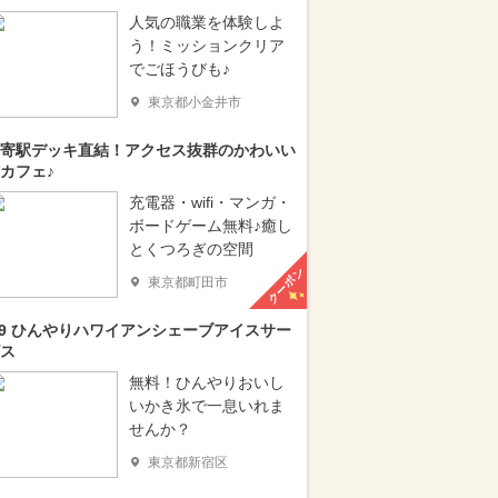
人気の職業を体験しよ
う！ミッションクリア
でごほうびも♪
東京都小金井市
寄駅デッキ直結！アクセス抜群のかわいい
カフェ♪
充電器・wifi・マンガ・
ボードゲーム無料♪癒し
とくつろぎの空間
クーポン
東京都町田市
/9 ひんやりハワイアンシェーブアイスサー
ス
無料！ひんやりおいし
いかき氷で一息いれま
せんか？
東京都新宿区