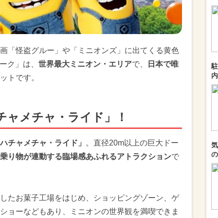
画「怪盗グルー」や「ミニオンズ」に出てくる黄色
パーク」は、
世界最大ミニオン・エリア
で、
日本で唯
駐
内
ットです。
チャメチャ・ライド」！
ハチャメチャ・ライド」
。直径20m以上の巨大ドー
気
の
乗り物が連動する臨場感あふれるアトラクション
で
したお菓子工場をはじめ、ショッピングゾーン、ゲ
ショーなどもあり、ミニオンの世界観を満喫できま