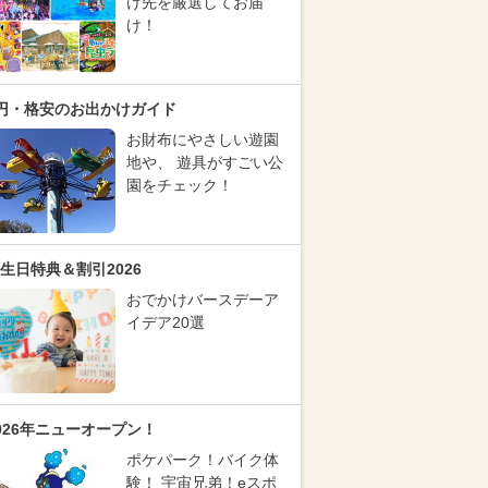
け先を厳選してお届
け！
円・格安のお出かけガイド
お財布にやさしい遊園
地や、 遊具がすごい公
園をチェック！
生日特典＆割引2026
おでかけバースデーア
イデア20選
026年ニューオープン！
ポケパーク！バイク体
験！ 宇宙兄弟！eスポ