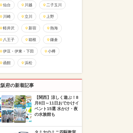
仙台
川越
二子玉川
川崎
立川
上野
軽井沢
新宿
熱海
八王子
箱根
鎌倉
伊豆・伊東・下田
小樽
函館
浜松
大阪府の新着記事
【関西】涼しく遊ぶ！8
月8日～11日おでかけイ
ベント15選 水かけ・夜
の水族館も
タミヤのミニ四駆教室