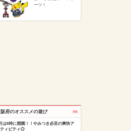
ーツ！
大阪府のオススメの遊び
PR
月は8時に開園！！やみつき必至の爽快ア
ティビティ◎