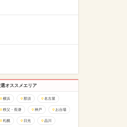
厳選オススメエリア
横浜
那須
名古屋
秩父・長瀞
神戸
お台場
札幌
日光
品川