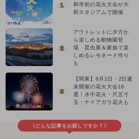
和市初の花火大会が大
1
和スタジアムで開催
アウトレットに夕方か
ら楽しめる動物園登
場 昆虫展＆家族で楽
2
しめるレモネード作り
も
【関東】8月1日・2日週
末開催の花火大会16
3
選！水中花火・尺五寸
玉・ナイアガラ花火も
どんな記事をお探しですか？