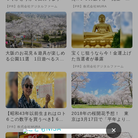
致』する方法
【PR】合同会社デジタルファーム
【PR】株式会社MURA
大阪のお花見＆遊具が楽しめ
宝くじ狙うなら今！金運上げ
る公園11選 1日遊べるスポ
た当選者が暴露
ット多数
【PR】合同会社デジタルファーム
【昭和43年以前生まれはロト
2018年の桜開花予想！ 東
６この数字を買うべき】6つ
京は3月17日で「平年よりか
の数字が「完全一致」する
なり早め」
【PR】株式会社MURA
×
方...