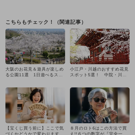
こちらもチェック！（関連記事）
大阪のお花見＆遊具が楽しめ
小江戸・川越のおすすめ花見
る公園11選 1日遊べるスポ
スポット5選！ 中院・川越
ット多数
水上公園・喜多院など全網
羅！
【宝くじ買う前に】ここで気
８月のロト6はこの方法で買
づくかどうかで変わります
え!!６つの数字が『完全一