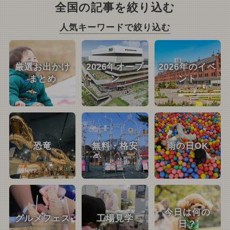
全国の記事を絞り込む
人気キーワードで絞り込む
厳選お出かけ
2026年オープ
2026年のイベ
まとめ
ン
ント
恐竜
無料・格安
雨の日OK
今日は何の
グルメフェス
工場見学
日？