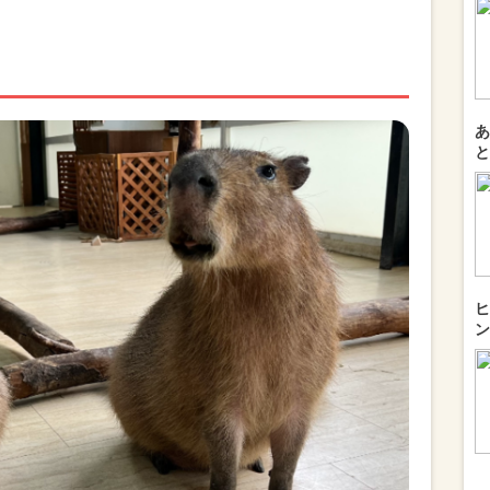
あ
と
ヒ
ン