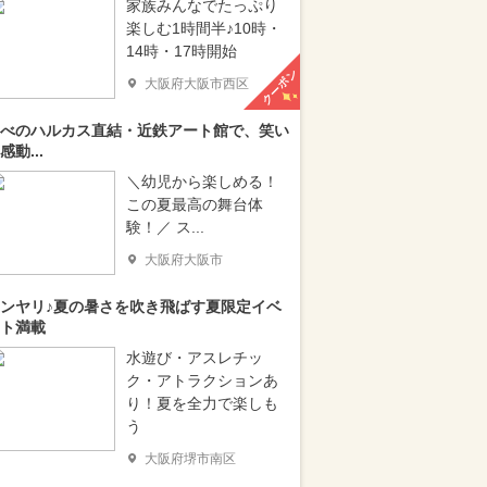
家族みんなでたっぷり
楽しむ1時間半♪10時・
14時・17時開始
クーポン
大阪府大阪市西区
べのハルカス直結・近鉄アート館で、笑い
感動...
＼幼児から楽しめる！
この夏最高の舞台体
験！／ ス...
大阪府大阪市
ンヤリ♪夏の暑さを吹き飛ばす夏限定イベ
ト満載
水遊び・アスレチッ
ク・アトラクションあ
り！夏を全力で楽しも
う
大阪府堺市南区