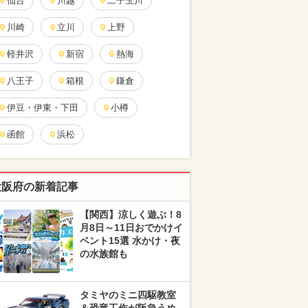
仙台
川越
二子玉川
川崎
立川
上野
軽井沢
新宿
熱海
八王子
箱根
鎌倉
伊豆・伊東・下田
小樽
函館
浜松
大阪府の新着記事
【関西】涼しく遊ぶ！8
月8日～11日おでかけイ
ベント15選 水かけ・夜
の水族館も
タミヤのミニ四駆教室