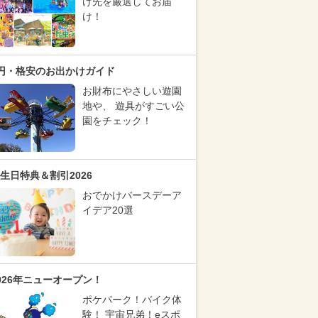
け先を厳選してお届
け！
円・格安のお出かけガイド
お財布にやさしい遊園
地や、 遊具がすごい公
園をチェック！
生日特典＆割引2026
おでかけバースデーア
イデア20選
026年ニューオープン！
ポケパーク！バイク体
験！ 宇宙兄弟！eスポ