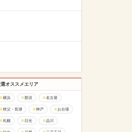
厳選オススメエリア
横浜
那須
名古屋
秩父・長瀞
神戸
お台場
札幌
日光
品川