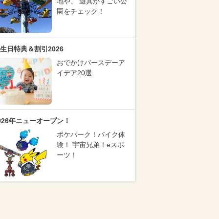
地や、 遊具がすごい公
園をチェック！
生日特典＆割引2026
おでかけバースデーア
イデア20選
026年ニューオープン！
ポケパーク！バイク体
験！ 宇宙兄弟！eスポ
ーツ！