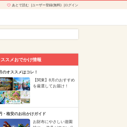
あとで読む
ユーザー登録(無料)
ログイン
オススメおでかけ情報
月のオススメはコレ！
【関東】8月のおすすめ
を厳選してお届け！
円・格安のお出かけガイド
お財布にやさしい遊園