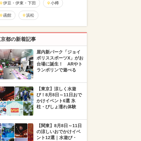
伊豆・伊東・下田
小樽
函館
浜松
東京都の新着記事
屋内新パーク「ジョイ
ポリススポーツX」がお
台場に誕生！ ARやト
ランポリンで遊べる
【東京】涼しく水遊
び！8月8日～11日おで
かけイベント6選 氷
柱・びしょ濡れ体験
【関東】8月8日～11日
の涼しいおでかけイベ
ント12選｜水遊び・