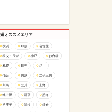
厳選オススメエリア
横浜
那須
名古屋
秩父・長瀞
神戸
お台場
札幌
日光
品川
仙台
川越
二子玉川
川崎
立川
上野
軽井沢
新宿
熱海
八王子
箱根
鎌倉