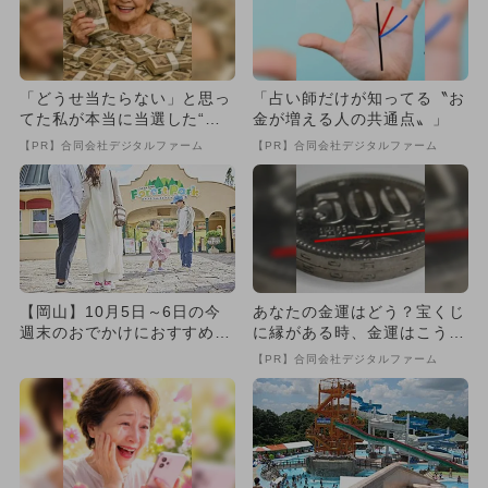
「どうせ当たらない」と思っ
「占い師だけが知ってる〝お
てた私が本当に当選した“買
金が増える人の共通点〟」
い方”がこれ
【PR】合同会社デジタルファーム
【PR】合同会社デジタルファーム
【岡山】10月5日～6日の今
あなたの金運はどう？宝くじ
週末のおでかけにおすすめ！
に縁がある時、金運はこう変
人気のスポットランキング
わる
【PR】合同会社デジタルファーム