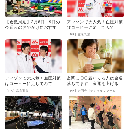
【倉敷周辺】3月8日・9日の
アマゾンで大人気！血圧対策
今週末のおでかけにおすす
はコーヒーに足してみて
め！人気スポットランキング
【PR】森永乳業
アマゾンで大人気！血圧対策
玄関に〇〇置いてる人は金運
はコーヒーに足してみて
落ちてます…金運を上げる方
法とは
【PR】森永乳業
【PR】合同会社デジタルファーム