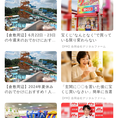
【倉敷周辺】6月22日・23日
宝くじ“なんとなく”で買って
の今週末のおでかけにおすす
いる限り変わらない
め！人気のスポットランキ...
【PR】合同会社デジタルファーム
【倉敷周辺】2024年夏休み
「玄関に〇〇を置いた後に宝
のおでかけにおすすめ！人気
くじ買いなさい」簡単に当選
のスポットランキング
【PR】合同会社デジタルファーム