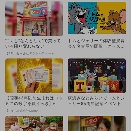
宝くじ“なんとなく”で買って
トムとジェリーの体験型展覧
いる限り変わらない
会が名古屋で開催 グッズ1,
500点以上＆コラボメニュ...
【PR】合同会社デジタルファーム
【昭和43年以前生まれはロト
横浜みなとみらいでトムとジ
６この数字を買うべき】6つ
ェリー85周年記念イベント！
の数字が「完全一致」する
巨大ツリーや体験型展覧
【PR】株式会社MURA
方...
会...