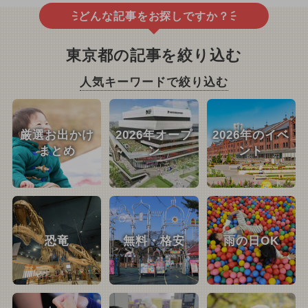
どんな記事をお探しですか？
東京都の記事を絞り込む
人気キーワードで絞り込む
厳選お出かけ
2026年オープ
2026年のイベ
まとめ
ン
ント
恐竜
無料・格安
雨の日OK