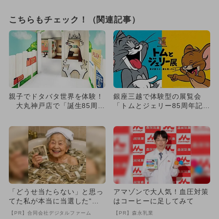
こちらもチェック！（関連記事）
親子でドタバタ世界を体験！
銀座三越で体験型の展覧会
大丸神戸店で「誕生85周年
「トムとジェリー85周年記念
記念 トムとジェリー展」
展」が開催 フォトスポット
開...
多...
「どうせ当たらない」と思っ
アマゾンで大人気！血圧対策
てた私が本当に当選した“買
はコーヒーに足してみて
い方”がこれ
【PR】合同会社デジタルファーム
【PR】森永乳業