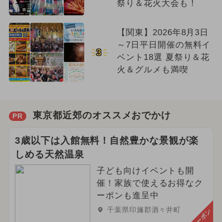
祭り＆花火大会も！
【関東】2026年8月3日
～7日平日開催の無料イ
3
ベント18選 夏祭り＆花
火＆グルメも満喫
東京都近郊のオススメおでかけ
PR
3歳以下は入館無料！自然豊かな景観が楽
しめる天然温泉
子ども向けイベントも開
催！家族で使えるお得なク
ーポンも進呈中
千葉県印旛郡酒々井町
クーポン