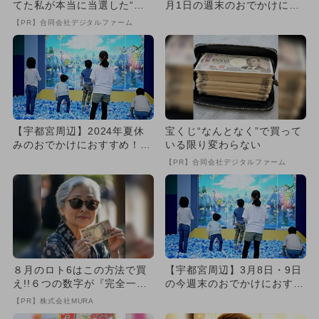
てた私が本当に当選した“買
月1日の週末のおでかけにお
い方”がこれ
すすめ！人気スポットラン
【PR】合同会社デジタルファーム
キ...
【宇都宮周辺】2024年夏休
宝くじ“なんとなく”で買って
みのおでかけにおすすめ！人
いる限り変わらない
気のスポットランキング
【PR】合同会社デジタルファーム
８月のロト6はこの方法で買
【宇都宮周辺】3月8日・9日
え!!６つの数字が『完全一
の今週末のおでかけにおすす
致』する方法
め！人気スポットランキング
【PR】株式会社MURA