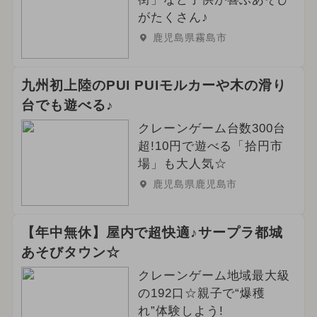
がたくさん♪
鹿児島県霧島市
九州初上陸のPUI PUIモルカーや木の滑り
台でも遊べる♪
クレーンゲーム台数300台
超!10円で遊べる「拾円市
場」も大人気☆
鹿児島県鹿児島市
【年中無休】屋内で超快適♪サープラ都城
あそびタウン☆
クレーンゲーム地域最大級
の192口☆親子で“爆穫
れ”体験しよう!