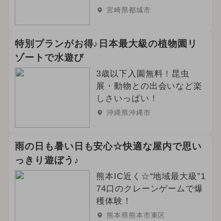
宮崎県都城市
特別プランがお得♪日本最大級の植物園リ
ゾートで水遊び
3歳以下入園無料！昆虫
展・動物との出会いなど楽
しさいっぱい！
沖縄県沖縄市
雨の日も暑い日も安心☆快適な屋内で思い
っきり遊ぼう♪
熊本IC近く☆“地域最大級”1
74口のクレーンゲームで爆
穫体験！
熊本県熊本市東区