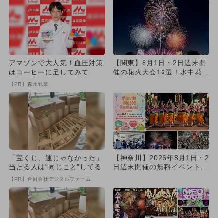
アマゾンで大人気！血圧対策
【関東】8月1日・2日週末開
はコーヒーに足してみて
催の花火大会16選！水中花
火・尺五寸玉・ナイアガラ
【PR】森永乳業
花...
「宝くじ、運じゃなかった」
【神奈川】2026年8月1日・2
当たる人は“同じこと”してる
日週末開催の無料イベント8
選 大規模夏祭り＆花火...
【PR】合同会社デジタルファーム