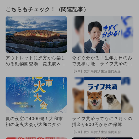
こちらもチェック！（関連記事）
アウトレットに夕方から楽し
今すぐ分かる！生年月日のみ
める動物園登場 昆虫展＆家
で見積可能 ライフ共済の保
族で楽しめるレモネード作り
障
【PR】愛知県共済生活協同組合
も
夏の夜空に4000発！大和市
ライフ共済ってなに？月々の
初の花火大会が大和スタジア
掛金が500円からの保障
ムで開催
【PR】愛知県共済生活協同組合