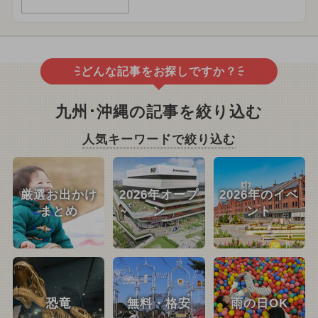
どんな記事をお探しですか？
九州･沖縄の記事を絞り込む
人気キーワードで絞り込む
厳選お出かけ
2026年オープ
2026年のイベ
まとめ
ン
ント
恐竜
無料・格安
雨の日OK