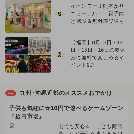
イオンモール熊本がリ
ニューアル！ 親子向
2
け施設＆無料遊び場も
【福岡】8月13日・14
日・15日・16日の夏休
3
みに無料で楽しめるイ
ベント9選
九州･沖縄近郊のオススメおでかけ
PR
子供も気軽に☆10円で遊べるゲームゾーン
『拾円市場』
雨でも安心☆「こども商店
街」など子供が喜ぶあそび