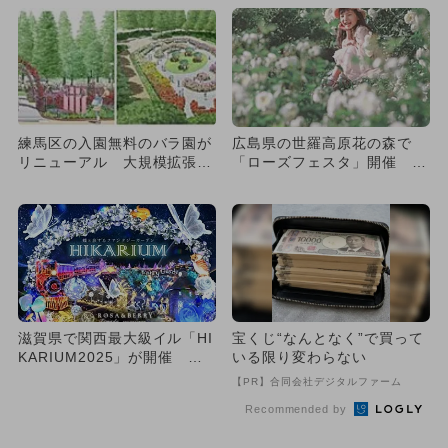
も
方...
練馬区の入園無料のバラ園が
広島県の世羅高原花の森で
リニューアル 大規模拡張＆
「ローズフェスタ」開催 15
新品種も
0品種7,200株のバラ開花
滋賀県で関西最大級イル「HI
宝くじ“なんとなく”で買って
KARIUM2025」が開催 蝶
いる限り変わらない
と旅するファンタジー...
【PR】合同会社デジタルファーム
Recommended by