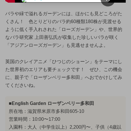
バラや緑で溢れるガーデンには、ほかにも見どころがた
くさん！ 色とりどりのバラ約60種類180株が見渡せる
ように低く手入れされた「ローズガーデン」や、世界的
なバラ研究家 上田善弘氏が収集した珍しいバラが咲く
「アジアンローズガーデン」も見逃せませんよ。
英国のクレイアニメ「ひつじのショーン」をテーマにし
た世界初のエリアも要チェックです！ ぜひ、この機会
に、親子で「ローザンベリー多和田」へおでかけしてみ
てくださいね。
■English Garden ローザンベリー多和田
所在地：滋賀県米原市多和田605-10
営業時間：10:00〜17:00
入園料：大人（中学生以上）2,200円〜、子供（4歳以