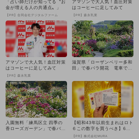
「占い師だけが知ってる〝お
アマゾンで大人気！血圧対策
金が増える人の共通点〟」
はコーヒーに足してみて
【PR】合同会社デジタルファーム
【PR】森永乳業
アマゾンで大人気！血圧対策
滋賀県「ローザンベリー多和
はコーヒーに足してみて
田」で春バラ開花 電車で巡
る100ｍのバラのトンネル
【PR】森永乳業
も...
入園無料「練馬区立 四季の
【昭和43年以前生まれはロト
香ローズガーデン」で春バラ
６この数字を買うべき】6つ
フェス！ イベントやグルメ
の数字が「完全一致」する
【PR】株式会社MURA