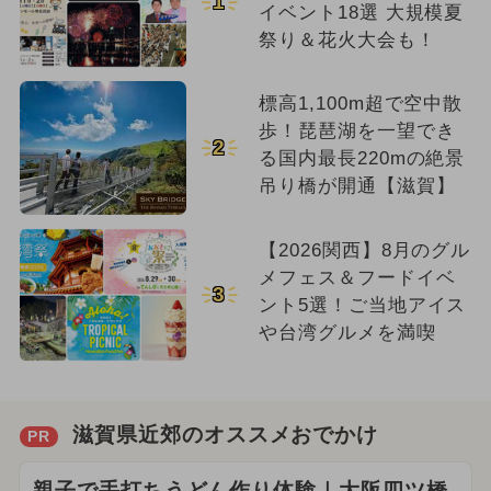
1
イベント18選 大規模夏
祭り＆花火大会も！
標高1,100m超で空中散
歩！琵琶湖を一望でき
2
る国内最長220mの絶景
吊り橋が開通【滋賀】
【2026関西】8月のグル
メフェス＆フードイベ
3
ント5選！ご当地アイス
や台湾グルメを満喫
滋賀県近郊のオススメおでかけ
PR
親子で手打ちうどん作り体験｜大阪四ツ橋