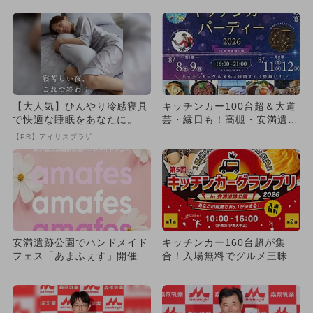
載
【大人気】ひんやり冷感寝具
キッチンカー100台超＆大道
で快適な睡眠をあなたに。
芸・縁日も！高槻・安満遺跡
公園で夜のグルメ祭 入場
【PR】アイリスプラザ
無...
安満遺跡公園でハンドメイド
キッチンカー160台超が集
フェス「あまふぇす」開催
合！入場無料でグルメ三昧
子供が遊べる段ボールパーク
高槻・安満遺跡公園で食の祭
も
典