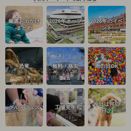
厳選お出かけ
2026年オープ
2026年のイベ
まとめ
ン
ント
恐竜
無料・格安
雨の日OK
今日は何の
グルメフェス
工場見学
日？