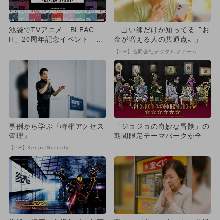
池袋でTVアニメ「BLEAC
「占い師だけが知ってる〝お
H」20周年記念イベント ミ
金が増える人の共通点〟」
ニゲームやコラボメニュー...
【PR】合同会社デジタルファーム
事例から学ぶ『特権アクセス
「ジョジョの奇妙な冒険」の
管理』
期間限定テーマパークが全国
で開催！ アトラクション充
【PR】KeeperSecurity
実