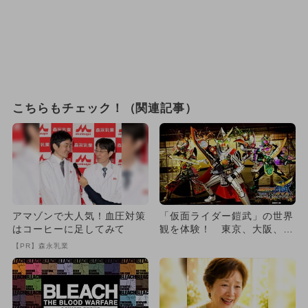
こちらもチェック！（関連記事）
アマゾンで大人気！血圧対策
「仮面ライダー鎧武」の世界
はコーヒーに足してみて
観を体験！ 東京、大阪、福
岡で放送10周年記念イベン
【PR】森永乳業
ト...