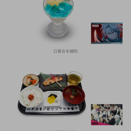
日番谷冬獅郎