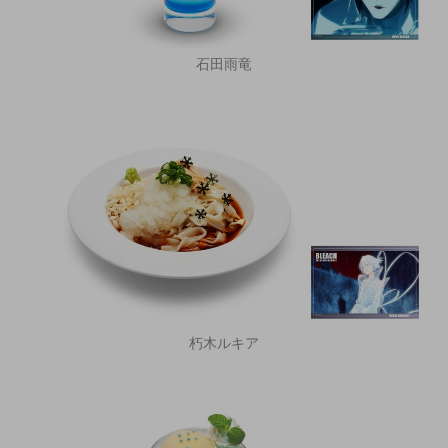
石田雨竜
朽木ルキア