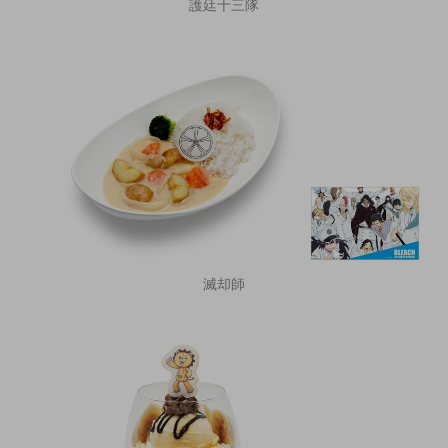
護廷十三隊
滅却師