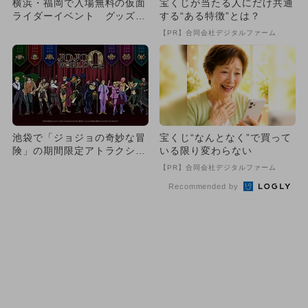
横浜・福岡で入場無料の仮面
宝くじが当たる人にだけ共通
ライダーイベント グッズ＆
する“ある特徴”とは？
フードも
【PR】合同会社デジタルファーム
池袋で「ジョジョの奇妙な冒
宝くじ“なんとなく”で買って
険」の期間限定アトラクショ
いる限り変わらない
ン「JOJO WORLD Q...
【PR】合同会社デジタルファーム
Recommended by