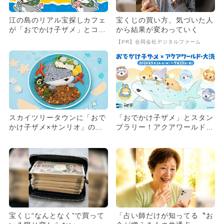
江の島のリアル宝探しカフェ
宝くじの買い方、気づいた人
が「おでかけ子ザメ」とコラ
から結果が変わっていく
ボ！ 限定メニューやグッズ
【PR】合同会社デジタルファーム
も
スカイツリータウンに「おで
「おでかけ子ザメ」とスタン
かけ子ザメ×サンリオ」のカ
プラリー！アクアワールド・
フェ登場
大洗で再コラボ 限定年パス
も
宝くじ“なんとなく”で買って
「占い師だけが知ってる〝お