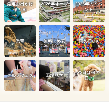
厳選お出かけ
2026年オープ
2026年のイベ
まとめ
ン
ント
恐竜
無料・格安
雨の日OK
今日は何の
グルメフェス
工場見学
日？