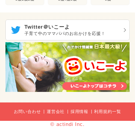
Twitter＠いこーよ
子育て中のママパパのお出かけを応援！
お問い合わせ
運営会社
採用情報
利用規約一覧
© actindi Inc.