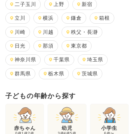
二子玉川
上野
新宿
立川
横浜
鎌倉
箱根
川崎
川越
秩父・長瀞
日光
那須
東京都
神奈川県
千葉県
埼玉県
群馬県
栃木県
茨城県
子どもの年齢から探す
幼児
赤ちゃん
小学生
3歳4歳5歳
0歳1歳2歳
6歳〜