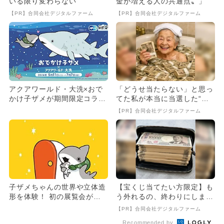
いる限り変わらない
金が増える人の共通点〟」
【PR】合同会社デジタルファーム
【PR】合同会社デジタルファーム
アクアワールド・大洗×おで
「どうせ当たらない」と思っ
かけ子ザメが期間限定コラ
てた私が本当に当選した“買
ボ サメの赤ちゃんたちも大
い方”がこれ
【PR】合同会社デジタルファーム
集合
子ザメちゃんの世界や立体造
【宝くじ当てたい方限定】も
形を体験！ 初の展覧会が松
う外れるの、終わりにしませ
屋銀座で 描き下ろしグッ
んか
【PR】合同会社デジタルファーム
ズ...
Recommended by