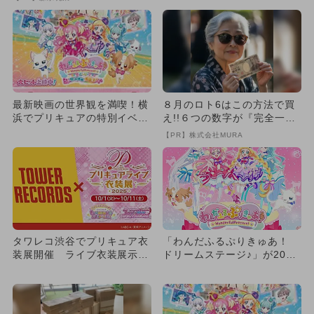
開...
最新映画の世界観を満喫！横
８月のロト6はこの方法で買
浜でプリキュアの特別イベン
え!!６つの数字が『完全一
ト フォトスポット＆花火
致』する方法
【PR】株式会社MURA
も！
タワレコ渋谷でプリキュア衣
「わんだふるぷりきゅあ！
装展開催 ライブ衣装展示＆
ドリームステージ♪」が2024
限定グッズの先行販売も！
年も開催 ライブ＆ダンス...