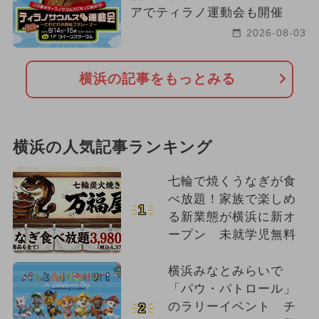
アでティラノ運動会も開催
2026-08-03
横浜の記事をもっとみる
横浜の人気記事ランキング
七輪で焼くうなぎが食
べ放題！家族で楽しめ
1
る新業態が横浜に新オ
ープン 未就学児無料
横浜みなとみらいで
「パウ・パトロール」
のラリーイベント チ
2