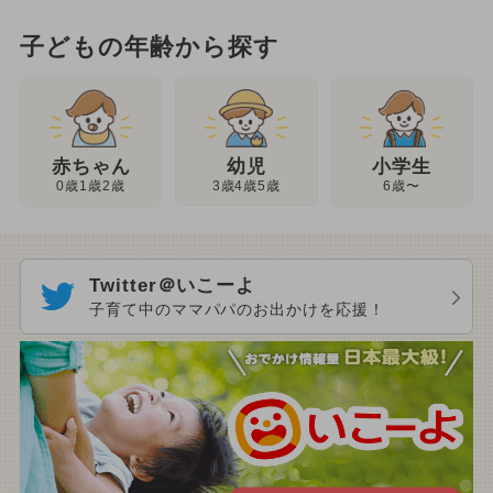
子どもの年齢から探す
幼児
赤ちゃん
小学生
3歳4歳5歳
0歳1歳2歳
6歳〜
Twitter＠いこーよ
子育て中のママパパのお出かけを応援！