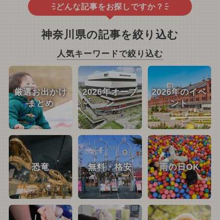
どんな記事をお探しですか？
神奈川県の記事を絞り込む
人気キーワードで絞り込む
厳選お出かけ
2026年オープ
2026年のイベ
まとめ
ン
ント
恐竜
無料・格安
雨の日OK