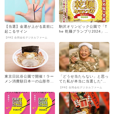
【当選】金運が上がる直前に
駒沢オリンピック公園で「T
起こるサイン
he 乾麺グランプリ2024」開
催！ ガリガリ君の無料...
【PR】合同会社デジタルファーム
東京日比谷公園で開催！ラー
「どうせ当たらない」と思っ
メン消費額日本一の山形市が
てた私が本当に当選した“買
贈る「山ラー」ラーメンフェ
い方”がこれ
【PR】合同会社デジタルファーム
ス