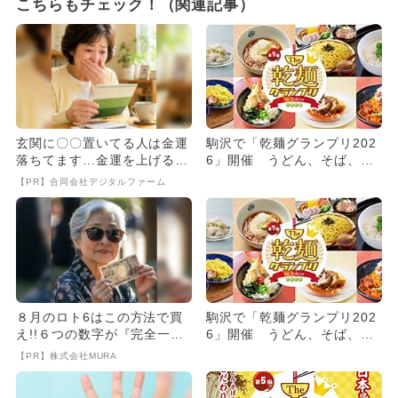
こちらもチェック！（関連記事）
玄関に〇〇置いてる人は金運
駒沢で「乾麺グランプリ202
落ちてます…金運を上げる方
6」開催 うどん、そば、そ
法とは
うめん、中華麺などを食べ
【PR】合同会社デジタルファーム
比...
８月のロト6はこの方法で買
駒沢で「乾麺グランプリ202
え!!６つの数字が『完全一
6」開催 うどん、そば、そ
致』する方法
うめん、中華麺などを食べ
【PR】株式会社MURA
比...