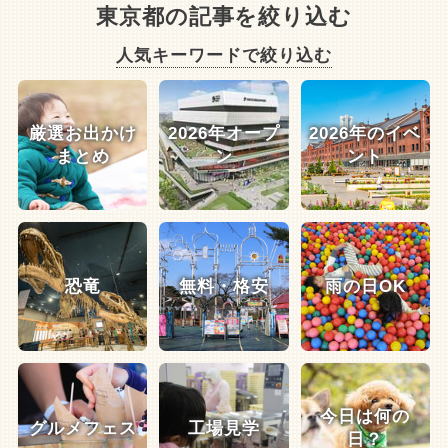
東京都の記事を絞り込む
人気キーワードで絞り込む
厳選お出かけ
2026年オープ
2026年のイベ
まとめ
ン
ント
恐竜
無料・格安
雨の日OK
今日は何の
グルメフェス
工場見学
日？