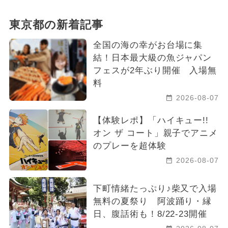
東京都の新着記事
全国の海の幸がお台場に集
結！日本最大級の魚ジャパン
フェスが2年ぶり開催 入場無
料
2026-08-07
【体験レポ】「ハイキュー!!
オン ザ コート」親子でアニメ
のプレーを超体験
2026-08-07
下町情緒たっぷり♪柴又で入場
無料の夏祭り 阿波踊り・縁
日、腹話術も！8/22-23開催