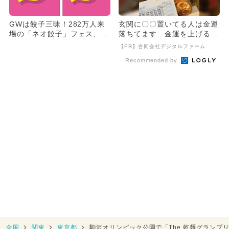
GWは餃子三昧！282万人来
玄関に〇〇置いてる人は金運
場の「ネオ餃子」フェス、東
落ちてます…金運を上げる方
京・大阪で入場無料で開催
法とは
【PR】合同会社デジタルファーム
Recommended by
全国
関東
東京都
駒沢オリンピック公園で「The 乾麺グランプ