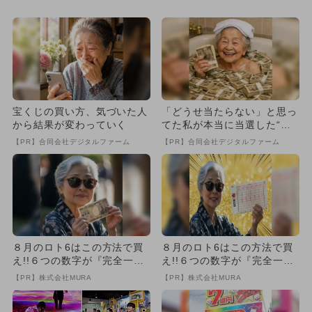
プールも
からの春割」が期間限定で...
宝くじの買い方、気づいた人
「どうせ当たらない」と思っ
から結果が変わっていく
てた私が本当に当選した“買
い方”がこれ
【PR】合同会社デジタルファーム
【PR】合同会社デジタルファーム
８月のロト6はこの方法で買
８月のロト6はこの方法で買
え!!６つの数字が『完全一
え!!６つの数字が『完全一
致』する方法
致』する方法
【PR】株式会社MURA
【PR】株式会社MURA