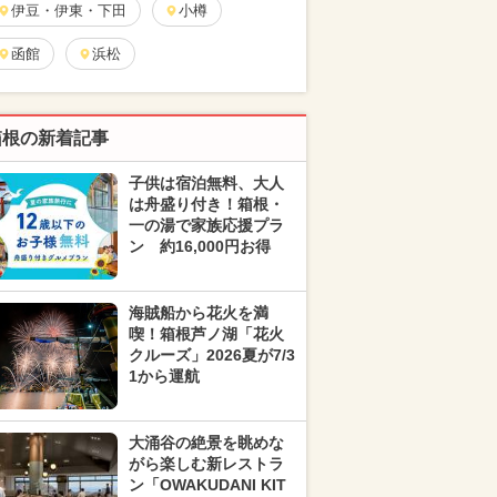
伊豆・伊東・下田
小樽
函館
浜松
箱根の新着記事
子供は宿泊無料、大人
は舟盛り付き！箱根・
一の湯で家族応援プラ
ン 約16,000円お得
海賊船から花火を満
喫！箱根芦ノ湖「花火
クルーズ」2026夏が7/3
1から運航
大涌谷の絶景を眺めな
がら楽しむ新レストラ
ン「OWAKUDANI KIT