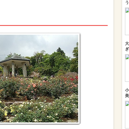
う
大
ぎ
小
美