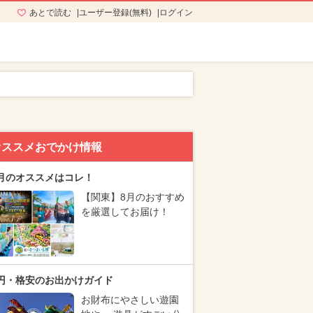
あとで読む
ユーザー登録(無料)
ログイン
オススメおでかけ情報
月のオススメはコレ！
【関東】8月のおすすめ
を厳選してお届け！
円・格安のお出かけガイド
お財布にやさしい遊園