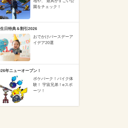
地や、 遊具がすごい公
園をチェック！
生日特典＆割引2026
おでかけバースデーア
イデア20選
026年ニューオープン！
ポケパーク！バイク体
験！ 宇宙兄弟！eスポ
ーツ！