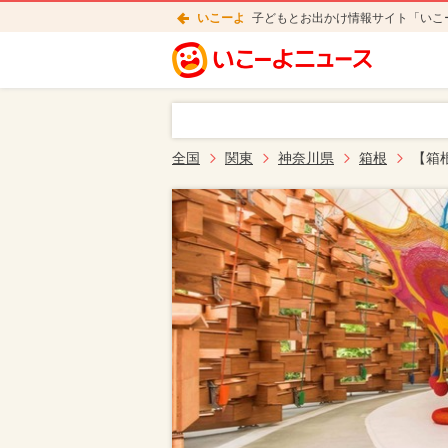
いこーよ
子どもとお出かけ情報サイト「いこ
全国
関東
神奈川県
箱根
【箱