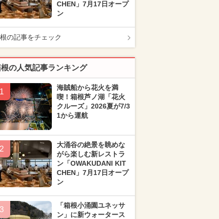
CHEN」7月17日オープ
ン
根の記事をチェック
箱根の人気記事ランキング
海賊船から花火を満
1
喫！箱根芦ノ湖「花火
クルーズ」2026夏が7/3
1から運航
大涌谷の絶景を眺めな
2
がら楽しむ新レストラ
ン「OWAKUDANI KIT
CHEN」7月17日オープ
ン
「箱根小涌園ユネッサ
3
ン」に新ウォータース