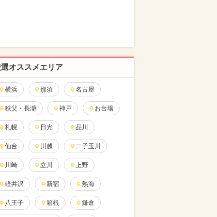
厳選オススメエリア
横浜
那須
名古屋
秩父・長瀞
神戸
お台場
札幌
日光
品川
仙台
川越
二子玉川
川崎
立川
上野
軽井沢
新宿
熱海
八王子
箱根
鎌倉