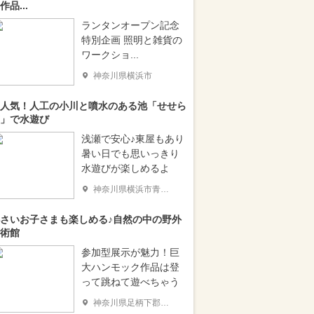
作品...
ランタンオープン記念
特別企画 照明と雑貨の
ワークショ...
神奈川県横浜市
人気！人工の小川と噴水のある池「せせら
」で水遊び
浅瀬で安心♪東屋もあり
暑い日でも思いっきり
水遊びが楽しめるよ
神奈川県横浜市青葉区
さいお子さまも楽しめる♪自然の中の野外
術館
参加型展示が魅力！巨
大ハンモック作品は登
って跳ねて遊べちゃう
神奈川県足柄下郡箱根町