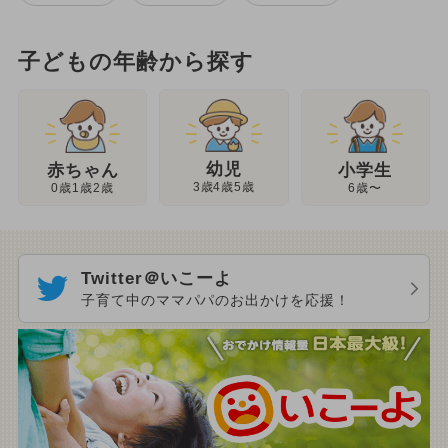
子どもの年齢から探す
幼児
赤ちゃん
小学生
3歳4歳5歳
0歳1歳2歳
6歳〜
Twitter＠いこーよ
子育て中のママパパのお出かけを応援！