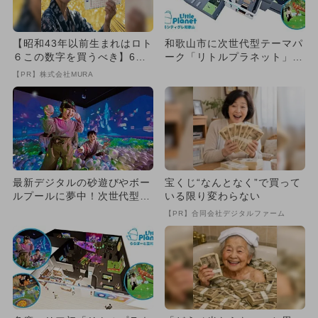
【昭和43年以前生まれはロト
和歌山市に次世代型テーマパ
６この数字を買うべき】6つ
ーク「リトルプラネット」初
の数字が「完全一致」する
出店決定
【PR】株式会社MURA
方...
最新デジタルの砂遊びやボー
宝くじ“なんとなく”で買って
ルプールに夢中！次世代型パ
いる限り変わらない
ークが熊本に2026年4月誕...
【PR】合同会社デジタルファーム