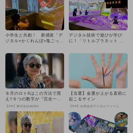
小学生と共創！ 新感覚「デ
デジタル技術で遊びが学び
ジタル×かくれんぼ×鬼ごっ
に！「リトルプラネット ゆ
こ」が松戸市に期間限定で登
めタウン光の森」が新オープ
場
ン！
８月のロト6はこの方法で買
【当選】金運が上がる直前に
え!!６つの数字が『完全一
起こるサイン
致』する方法
【PR】株式会社MURA
【PR】合同会社デジタルファーム