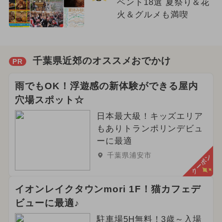
ベント18選 夏祭り＆花
火＆グルメも満喫
千葉県近郊のオススメおでかけ
PR
雨でもOK！浮遊感の新体験ができる屋内
穴場スポット☆
日本最大級！キッズエリア
もありトランポリンデビュ
ーに最適
千葉県浦安市
クーポン
イオンレイクタウンmori 1F！猫カフェデ
ビューに最適♪
駐車場5H無料！3歳～入場