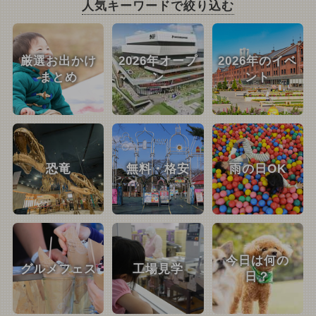
人気キーワードで絞り込む
厳選お出かけ
2026年オープ
2026年のイベ
まとめ
ン
ント
恐竜
無料・格安
雨の日OK
今日は何の
グルメフェス
工場見学
日？