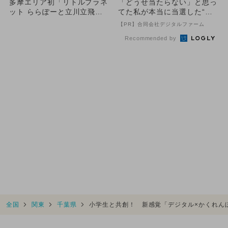
多摩エリア初「リトルプラネ
「どうせ当たらない」と思っ
ット ららぽーと立川立飛」
てた私が本当に当選した“買
が新オープン 恐竜イベント
い方”がこれ
【PR】合同会社デジタルファーム
も
Recommended by
全国
関東
千葉県
小学生と共創！ 新感覚「デジタル×かくれん