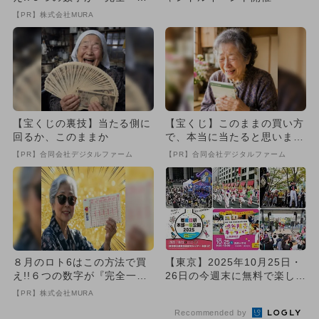
致』する方法
【PR】株式会社MURA
【宝くじの裏技】当たる側に
【宝くじ】このままの買い方
回るか、このままか
で、本当に当たると思います
か
【PR】合同会社デジタルファーム
【PR】合同会社デジタルファーム
８月のロト6はこの方法で買
【東京】2025年10月25日・
え!!６つの数字が『完全一
26日の今週末に無料で楽しめ
致』する方法
るイベント15選
【PR】株式会社MURA
Recommended by