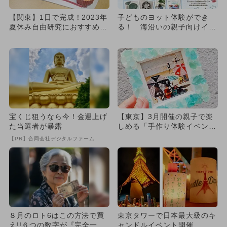
【関東】1日で完成！2023年
子どものヨット体験ができ
夏休み自由研究におすすめの
る！ 海沿いの親子向けイベ
イベント＆施設19選
ント
宝くじ狙うなら今！金運上げ
【東京】3月開催の親子で楽
た当選者が暴露
しめる「手作り体験イベン
ト」
【PR】合同会社デジタルファーム
８月のロト6はこの方法で買
東京タワーで日本最大級のキ
え!!６つの数字が『完全一
ャンドルイベント開催