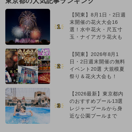
東京都の人気記事ランキング
【関東】8月1日・2日週
末開催の花火大会16
1
選！水中花火・尺五寸
玉・ナイアガラ花火も
【関東】2026年8月1
日・2日週末開催の無料
2
イベント20選 大規模夏
祭り＆花火大会も！
【2026最新】東京都内
のおすすめプール13選
3
レジャープールから身
近な公園プールまで