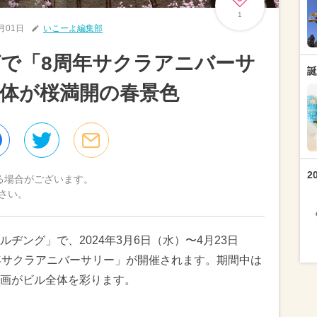
1
3月01日
いこーよ編集部
で「8周年サクラアニバーサ
誕
体が桜満開の春景色
2
る場合がございます。
さい。
ヂング」で、2024年3月6日（水）〜4月23日
年サクラアニバーサリー」が開催されます。期間中は
画がビル全体を彩ります。