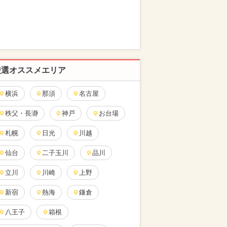
厳選オススメエリア
横浜
那須
名古屋
秩父・長瀞
神戸
お台場
札幌
日光
川越
仙台
二子玉川
品川
立川
川崎
上野
新宿
熱海
鎌倉
八王子
箱根