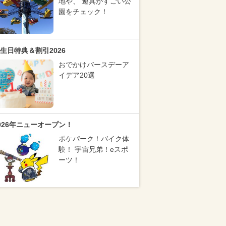
地や、 遊具がすごい公
園をチェック！
生日特典＆割引2026
おでかけバースデーア
イデア20選
026年ニューオープン！
ポケパーク！バイク体
験！ 宇宙兄弟！eスポ
ーツ！