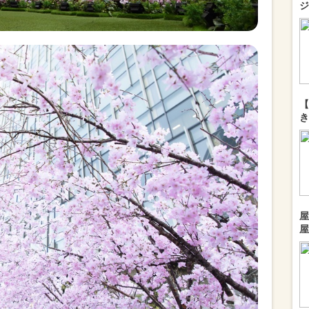
ジ
【
き
屋
屋