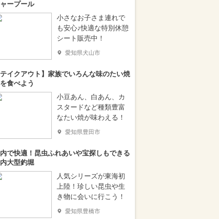
ャープール
小さなお子さま連れで
も安心♪快適な特別休憩
シート販売中！
愛知県犬山市
テイクアウト】家族でいろんな味のたい焼
を食べよう
小豆あん、白あん、カ
スタードなど種類豊富
なたい焼が味わえる！
愛知県豊田市
内で快適！昆虫ふれあいや宝探しもできる
内大型釣堀
人気シリーズが東海初
上陸！珍しい昆虫や生
き物に会いに行こう！
愛知県豊橋市