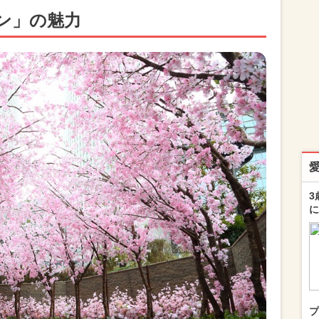
ン」の魅力
3
に
プ