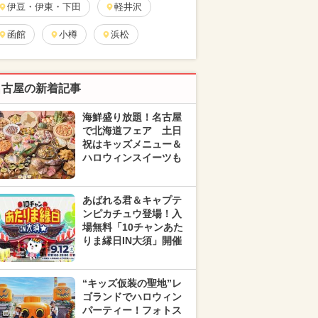
伊豆・伊東・下田
軽井沢
函館
小樽
浜松
名古屋の新着記事
海鮮盛り放題！名古屋
で北海道フェア 土日
祝はキッズメニュー＆
ハロウィンスイーツも
あばれる君＆キャプテ
ンピカチュウ登場！入
場無料「10チャンあた
りま縁日IN大須」開催
“キッズ仮装の聖地”レ
ゴランドでハロウィン
パーティー！フォトス