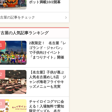
ポット満載10/2開幕
古屋の記事をチェック
名古屋の人気記事ランキング
2夜限定！ 名古屋「レ
1
ゴランド・ジャパン」
で子供向けイベント
「まつりナイト」開催
【名古屋】子供が喜ぶ
2
人気名古屋めし5店 ジ
ャンボ海老フライやキ
ッズメニューも充実
チャイロイコグマに会
3
える！入場無料で愛知
限定グッズも 名古