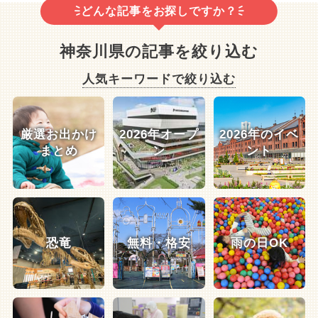
どんな記事をお探しですか？
神奈川県の記事を絞り込む
人気キーワードで絞り込む
厳選お出かけ
2026年オープ
2026年のイベ
まとめ
ン
ント
恐竜
無料・格安
雨の日OK