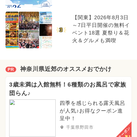
【関東】2026年8月3日
～7日平日開催の無料イ
3
ベント18選 夏祭り＆花
火＆グルメも満喫
神奈川県近郊のオススメおでかけ
PR
3歳未満は入館無料！6種類のお風呂で家族
団らん♪
四季を感じられる露天風呂
が人気♪お得なクーポン進
呈中！
千葉県野田市
クーポン