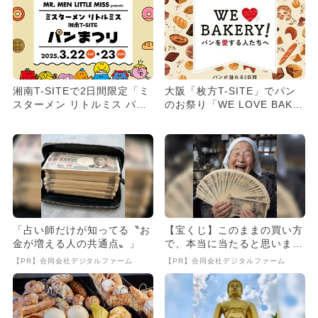
湘南T-SITEで2日間限定「ミ
大阪「枚方T-SITE」でパン
スターメン リトルミス パン
のお祭り「WE LOVE BAKE
まつり」開催 パン食...
RY！パンを愛す...
「占い師だけが知ってる〝お
【宝くじ】このままの買い方
金が増える人の共通点〟」
で、本当に当たると思います
か
【PR】合同会社デジタルファーム
【PR】合同会社デジタルファーム