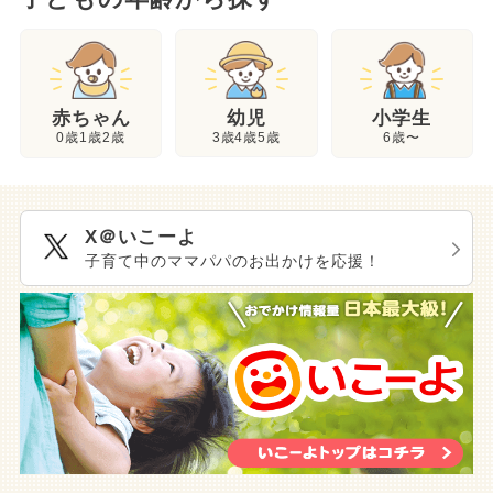
幼児
赤ちゃん
小学生
3歳4歳5歳
0歳1歳2歳
6歳〜
X＠いこーよ
子育て中のママパパのお出かけを応援！