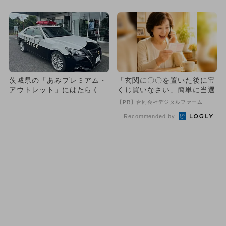
合 日本唯一のGT-Rパト
集合 親子で楽しめる体験満
カ...
載
茨城県の「あみプレミアム・
「玄関に〇〇を置いた後に宝
アウトレット」にはたらくく
くじ買いなさい」簡単に当選
るまが大集合！ 11種類を
【PR】合同会社デジタルファーム
展...
Recommended by