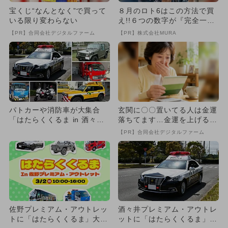
宝くじ“なんとなく”で買って
８月のロト6はこの方法で買
いる限り変わらない
え!!６つの数字が『完全一
致』する方法
【PR】合同会社デジタルファーム
【PR】株式会社MURA
パトカーや消防車が大集合
玄関に〇〇置いてる人は金運
「はたらくくるま in 酒々井
落ちてます…金運を上げる方
プレミアム・アウトレッ
法とは
【PR】合同会社デジタルファーム
ト」...
佐野プレミアム・アウトレッ
酒々井プレミアム・アウトレ
トに「はたらくくるま」大集
ットに「はたらくくるま」大