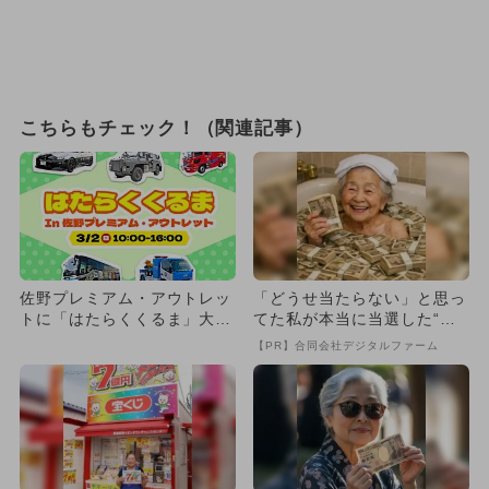
こちらもチェック！（関連記事）
佐野プレミアム・アウトレッ
「どうせ当たらない」と思っ
トに「はたらくくるま」大集
てた私が本当に当選した“買
合 日本唯一のGT-Rパト
い方”がこれ
【PR】合同会社デジタルファーム
カ...