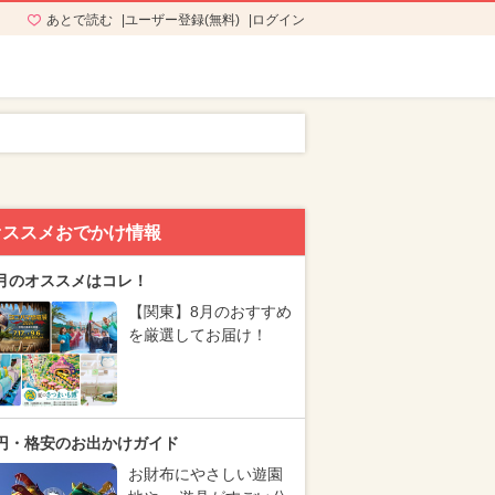
あとで読む
ユーザー登録(無料)
ログイン
オススメおでかけ情報
月のオススメはコレ！
【関東】8月のおすすめ
を厳選してお届け！
円・格安のお出かけガイド
お財布にやさしい遊園