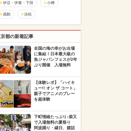
伊豆・伊東・下田
小樽
函館
浜松
東京都の新着記事
全国の海の幸がお台場
に集結！日本最大級の
魚ジャパンフェスが2年
ぶり開催 入場無料
【体験レポ】「ハイキ
ュー!! オン ザ コート」
親子でアニメのプレー
を超体験
下町情緒たっぷり♪柴又
で入場無料の夏祭り
阿波踊り・縁日、腹話