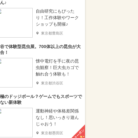
ん♪
自由研究にもぴった
り！工作体験やワーク
ショップも開催♪
東京都豊島区
谷で体験型昆虫展。700体以上の昆虫が大
合！
懐中電灯を手に夜の昆
虫観察！巨大虫カゴで
触れ合う体験も！
東京都渋谷区
極のドッジボール？ゲームでもスポーツで
ない新体験
運動神経や体格差関係
なし！思いっきり遊ん
じゃおう！
クーポン
東京都墨田区