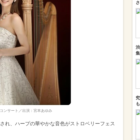
さ
渋
集
究
も
コンサート／出演：宮本あゆみ
され、ハープの華やかな音色がストロベリーフェス