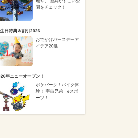
地や、 遊具がすごい公
園をチェック！
生日特典＆割引2026
おでかけバースデーア
イデア20選
026年ニューオープン！
ポケパーク！バイク体
験！ 宇宙兄弟！eスポ
ーツ！