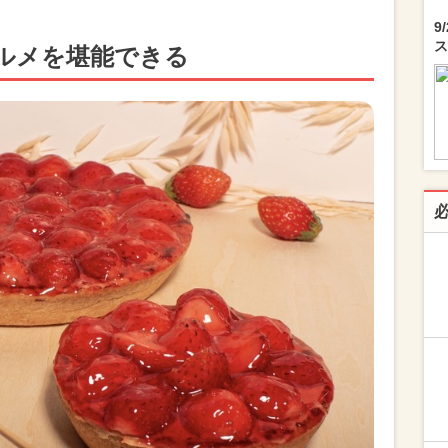
9
ス
ルメを堪能できる