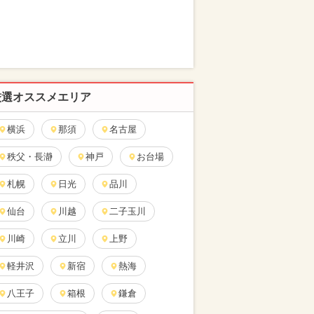
厳選オススメエリア
横浜
那須
名古屋
秩父・長瀞
神戸
お台場
札幌
日光
品川
仙台
川越
二子玉川
川崎
立川
上野
軽井沢
新宿
熱海
八王子
箱根
鎌倉