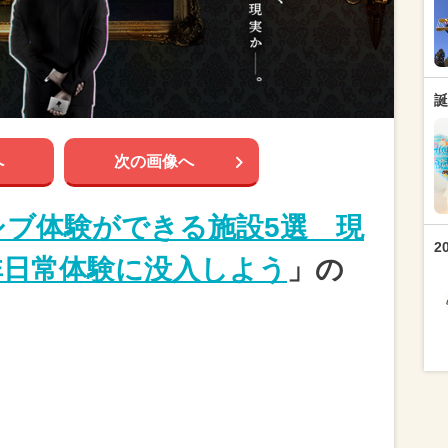
誕
へ
次の画像へ
ーシブ体験ができる施設5選 現
2
非日常体験に没入しよう
」の