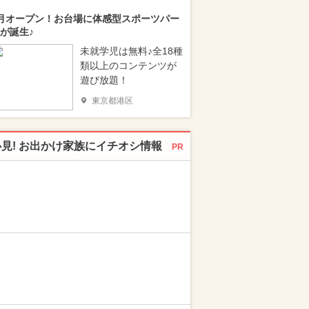
月オープン！お台場に体感型スポーツパー
が誕生♪
未就学児は無料♪全18種
類以上のコンテンツが
遊び放題！
東京都港区
必見! お出かけ家族にイチオシ情報
PR