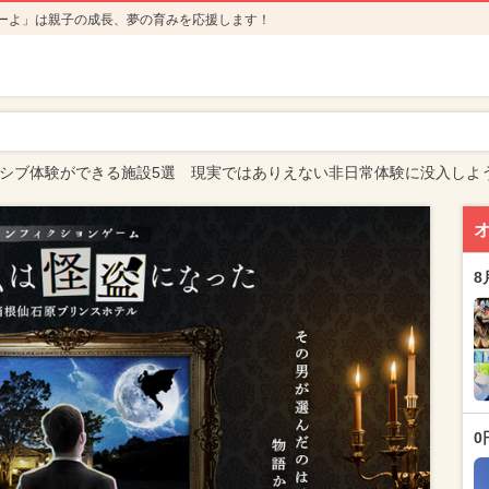
ーよ」は親子の成長、夢の育みを応援します！
マーシブ体験ができる施設5選 現実ではありえない非日常体験に没入しよ
8
0