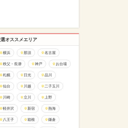
厳選オススメエリア
横浜
那須
名古屋
秩父・長瀞
神戸
お台場
札幌
日光
品川
仙台
川越
二子玉川
川崎
立川
上野
軽井沢
新宿
熱海
八王子
箱根
鎌倉