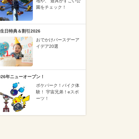
地や、 遊具がすごい公
園をチェック！
生日特典＆割引2026
おでかけバースデーア
イデア20選
026年ニューオープン！
ポケパーク！バイク体
験！ 宇宙兄弟！eスポ
ーツ！