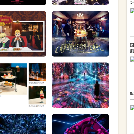
ン
国
割
8
ー