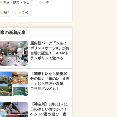
伊豆・伊東・下田
小樽
函館
浜松
関東の新着記事
屋内新パーク「ジョイ
ポリススポーツX」がお
台場に誕生！ ARやト
ランポリンで遊べる
【関東】駅から徒歩10
分の駅近「道の駅」9選
｜くじら料理や温泉、
ご当地グルメも！
【神奈川】8月8日～11
日の涼しいおでかけイ
ベント5選 水遊び・夜