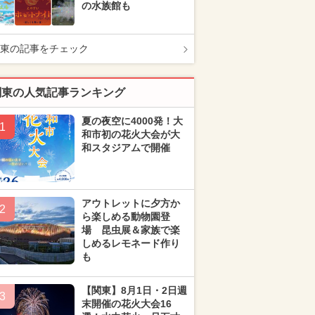
の水族館も
東の記事をチェック
関東の人気記事ランキング
夏の夜空に4000発！大
1
和市初の花火大会が大
和スタジアムで開催
アウトレットに夕方か
2
ら楽しめる動物園登
場 昆虫展＆家族で楽
しめるレモネード作り
も
【関東】8月1日・2日週
3
末開催の花火大会16