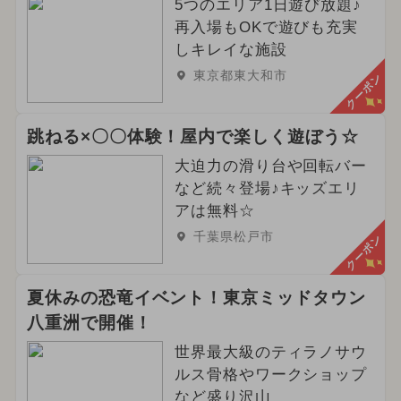
5つのエリア1日遊び放題♪
再入場もOKで遊びも充実
しキレイな施設
東京都東大和市
クーポン
跳ねる×〇〇体験！屋内で楽しく遊ぼう☆
大迫力の滑り台や回転バー
など続々登場♪キッズエリ
アは無料☆
千葉県松戸市
クーポン
夏休みの恐竜イベント！東京ミッドタウン
八重洲で開催！
世界最大級のティラノサウ
ルス骨格やワークショップ
など盛り沢山