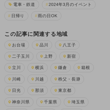
電車・鉄道
2024年3月のイベント
日帰り
雨の日OK
この記事に関連する地域
お台場
品川
八王子
二子玉川
上野
新宿
立川
横浜
鎌倉
箱根
川崎
川越
秩父・長瀞
日光
那須
東京都
神奈川県
千葉県
埼玉県