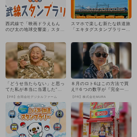
西武線で「映画ドラえもん
スマホで楽しむ新たな鉄道旅
のび太の地球交響楽」スタン
「エキタグスタンプラリー」
プラリー！ ぬいぐるみ当た
でデジタルスタンプを集めよ
る
う
「どうせ当たらない」と思っ
８月のロト6はこの方法で買
てた私が本当に当選した“買
え!!６つの数字が『完全一
い方”がこれ
致』する方法
【PR】合同会社デジタルファーム
【PR】株式会社MURA