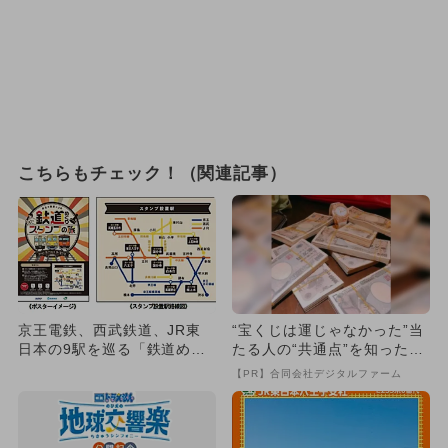
こちらもチェック！（関連記事）
京王電鉄、西武鉄道、JR東
“宝くじは運じゃなかった”当
日本の9駅を巡る「鉄道めぐ
たる人の“共通点”を知っただ
りスタンプの旅」開催！
け
【PR】合同会社デジタルファーム