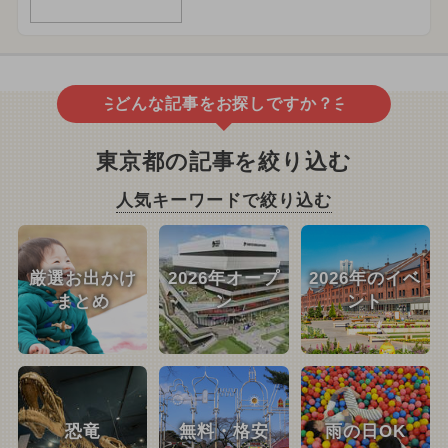
どんな記事をお探しですか？
東京都の記事を絞り込む
人気キーワードで絞り込む
厳選お出かけ
2026年オープ
2026年のイベ
まとめ
ン
ント
恐竜
無料・格安
雨の日OK