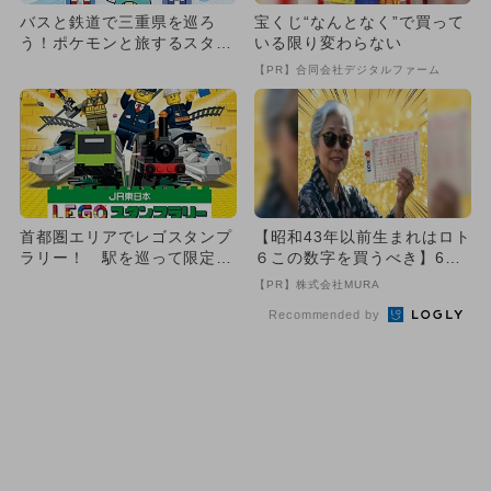
バスと鉄道で三重県を巡ろ
宝くじ“なんとなく”で買って
う！ポケモンと旅するスタン
いる限り変わらない
プラリー開催 豪華賞品当た
【PR】合同会社デジタルファーム
る！
首都圏エリアでレゴスタンプ
【昭和43年以前生まれはロト
ラリー！ 駅を巡って限定グ
６この数字を買うべき】6つ
ッズGET
の数字が「完全一致」する
【PR】株式会社MURA
方...
Recommended by