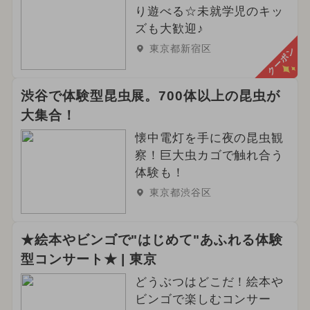
り遊べる☆未就学児のキッ
ズも大歓迎♪
東京都新宿区
クーポン
渋谷で体験型昆虫展。700体以上の昆虫が
大集合！
懐中電灯を手に夜の昆虫観
察！巨大虫カゴで触れ合う
体験も！
東京都渋谷区
★絵本やビンゴで"はじめて"あふれる体験
型コンサート★ | 東京
どうぶつはどこだ！絵本や
ビンゴで楽しむコンサー