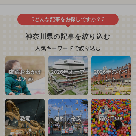
どんな記事をお探しですか？
神奈川県の記事を絞り込む
人気キーワードで絞り込む
厳選お出かけ
2026年オープ
2026年のイベ
まとめ
ン
ント
恐竜
無料・格安
雨の日OK