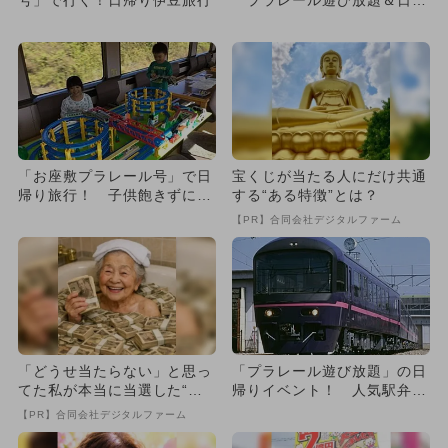
り旅満喫
「お座敷プラレール号」で日
宝くじが当たる人にだけ共通
帰り旅行！ 子供飽きずに遊
する“ある特徴”とは？
び放題！
【PR】合同会社デジタルファーム
「どうせ当たらない」と思っ
「プラレール遊び放題」の日
てた私が本当に当選した“買
帰りイベント！ 人気駅弁＆
い方”がこれ
ミニSLも
【PR】合同会社デジタルファーム