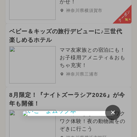
かせ！
神奈川県横須賀市
クーポン
ベビー＆キッズの旅行デビューに♪三世代
楽しめるホテル
ママ友家族との宿泊にも！
お子様用アメニティ＆おも
ちゃ充実！
神奈川県三浦市
8月限定！『ナイトズーラシア2026』が今
年も開催！
×
普段はできない特別なワク
ワク体験！夜の動物園をの
ぞきに行こう