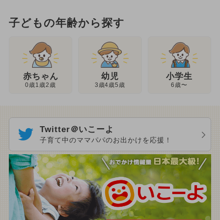
子どもの年齢から探す
幼児
赤ちゃん
小学生
3歳4歳5歳
0歳1歳2歳
6歳〜
Twitter＠いこーよ
子育て中のママパパのお出かけを応援！