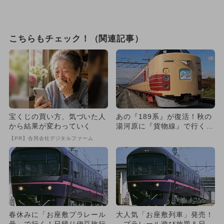
こちらもチェック！（関連記事）
宝くじの買い方、気づいた人
あの『189系』が復活！秋の
から結果が変わっていく
湯河原に『貨物線』で行く列
車旅
【PR】合同会社デジタルファーム
春休みに「お座敷プラレール
大人気「お座敷列車」発売！
号」で行く！日帰り伊豆旅行
プラレール遊び放題＆日帰