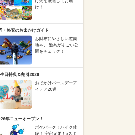
け先を厳選してお届
け！
円・格安のお出かけガイド
お財布にやさしい遊園
地や、 遊具がすごい公
園をチェック！
生日特典＆割引2026
おでかけバースデーア
イデア20選
026年ニューオープン！
ポケパーク！バイク体
験！ 宇宙兄弟！eスポ