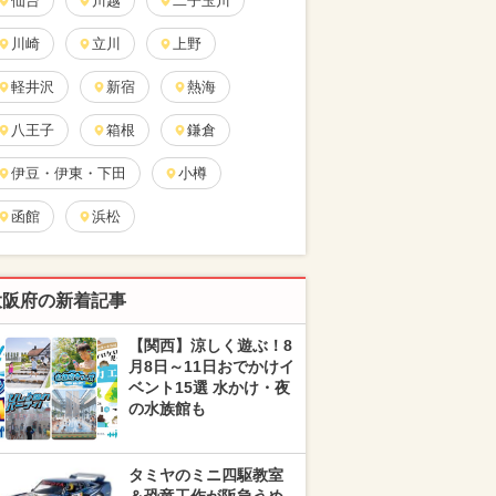
仙台
川越
二子玉川
川崎
立川
上野
軽井沢
新宿
熱海
八王子
箱根
鎌倉
伊豆・伊東・下田
小樽
函館
浜松
大阪府の新着記事
【関西】涼しく遊ぶ！8
月8日～11日おでかけイ
ベント15選 水かけ・夜
の水族館も
タミヤのミニ四駆教室