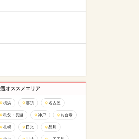
厳選オススメエリア
横浜
那須
名古屋
秩父・長瀞
神戸
お台場
札幌
日光
品川