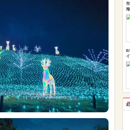
市
海
8
イ