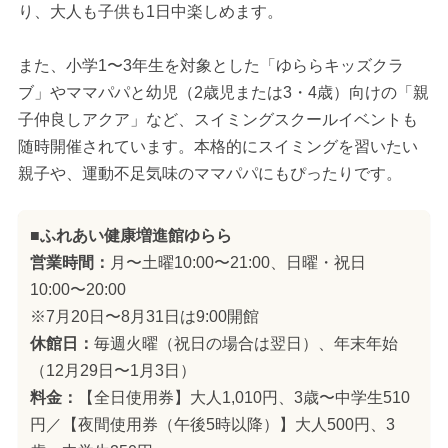
り、大人も子供も1日中楽しめます。
また、小学1〜3年生を対象とした「ゆららキッズクラ
ブ」やママパパと幼児（2歳児または3・4歳）向けの「親
子仲良しアクア」など、スイミングスクールイベントも
随時開催されています。本格的にスイミングを習いたい
親子や、運動不足気味のママパパにもぴったりです。
■ふれあい健康増進館ゆらら
営業時間：
月〜土曜10:00〜21:00、日曜・祝日
10:00〜20:00
※7月20日〜8月31日は9:00開館
休館日：
毎週火曜（祝日の場合は翌日）、年末年始
（12月29日〜1月3日）
料金：
【全日使用券】大人1,010円、3歳〜中学生510
円／【夜間使用券（午後5時以降）】大人500円、3