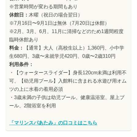
※営業時間が変わる期間もあり
休館日：
木曜（祝日の場合翌日）
※7月16日〜9月1日は無休（7月20日は休館）
※2月、3月、6月、11月に清掃などのため1週間程度
臨時休館あり
料金：
【通常】大人（高校生以上）1,360円、小中学
生680円、3歳〜未就学児420円、0歳〜2歳310円
利用条件：
・【ウォータースライダー】身長120cm未満は利用不
可、【幼児用プール】入館料に含まれる水遊び用オム
ツの上に水着の着用必須
・3歳未満の子供は幼児プール、健康温浴室、屋上プ
ール、2階浴室を利用
「マリンスパあたみ」の口コミはこちら