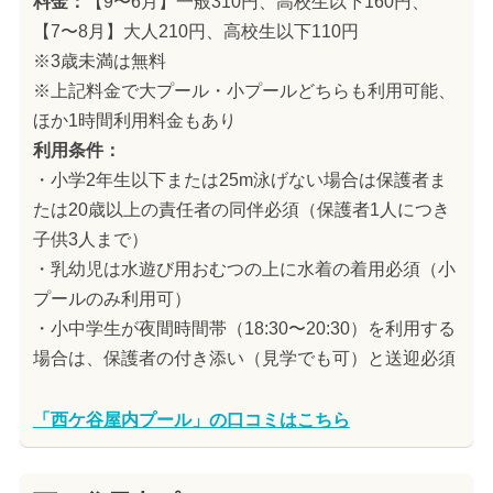
料金：
【9〜6月】一般310円、高校生以下160円、
【7〜8月】大人210円、高校生以下110円
※3歳未満は無料
※上記料金で大プール・小プールどちらも利用可能、
ほか1時間利用料金もあり
利用条件：
・小学2年生以下または25m泳げない場合は保護者ま
たは20歳以上の責任者の同伴必須（保護者1人につき
子供3人まで）
・乳幼児は水遊び用おむつの上に水着の着用必須（小
プールのみ利用可）
・小中学生が夜間時間帯（18:30〜20:30）を利用する
場合は、保護者の付き添い（見学でも可）と送迎必須
「西ケ谷屋内プール」の口コミはこちら