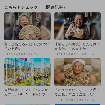
こちらもチェック！（関連記事）
宝くじ当たる人だけが気づい
【宝くじの裏技】当たる側に
ている違い
回るか、このままか
【PR】合同会社デジタルファーム
【PR】合同会社デジタルファーム
大阪南港エリアに「LOGOS
「どうせ当たらない」と思っ
カフェ」OPEN キャンプ気
てた私が本当に当選した“買
分満喫＆BBQも
い方”がこれ
【PR】合同会社デジタルファーム