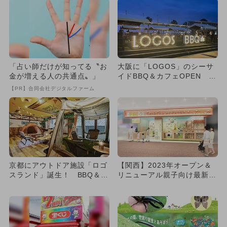
「占い師だけが知ってる〝お
大阪に「LOGOS」のシーサ
金が増える人の共通点〟」
イドBBQ＆カフェOPEN キ
ャンプ気分満喫
【PR】合同会社デジタルファーム
京都にアウトドア施設「ロゴ
【関西】2023年オープン＆
スランド」誕生！ BBQ＆宿
リニューアル親子向け最新ス
泊施設も
ポット10選 日本初も！