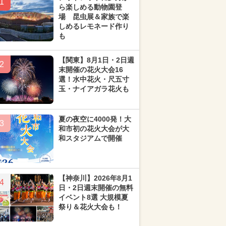
1
ら楽しめる動物園登
場 昆虫展＆家族で楽
しめるレモネード作り
も
【関東】8月1日・2日週
2
末開催の花火大会16
選！水中花火・尺五寸
玉・ナイアガラ花火も
夏の夜空に4000発！大
3
和市初の花火大会が大
和スタジアムで開催
【神奈川】2026年8月1
4
日・2日週末開催の無料
イベント8選 大規模夏
祭り＆花火大会も！