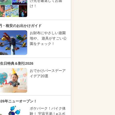
け先を厳選してお届
け！
円・格安のお出かけガイド
お財布にやさしい遊園
地や、 遊具がすごい公
園をチェック！
生日特典＆割引2026
おでかけバースデーア
イデア20選
026年ニューオープン！
ポケパーク！バイク体
験！ 宇宙兄弟！eスポ