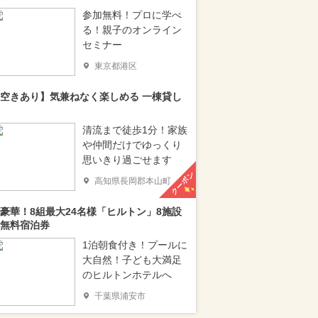
参加無料！プロに学べ
る！親子のオンライン
セミナー
東京都港区
空きあり】気兼ねなく楽しめる 一棟貸し
清流まで徒歩1分！家族
や仲間だけでゆっくり
思いきり過ごせます
クーポン
高知県長岡郡本山町
豪華！8組最大24名様「ヒルトン」8施設
無料宿泊券
1泊朝食付き！プールに
大自然！子ども大満足
のヒルトンホテルへ
千葉県浦安市