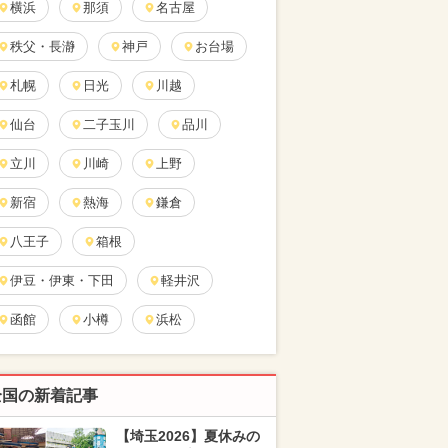
横浜
那須
名古屋
秩父・長瀞
神戸
お台場
札幌
日光
川越
仙台
二子玉川
品川
立川
川崎
上野
新宿
熱海
鎌倉
八王子
箱根
伊豆・伊東・下田
軽井沢
函館
小樽
浜松
全国の新着記事
【埼玉2026】夏休みの