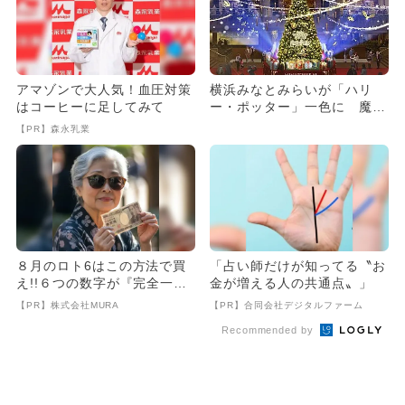
アマゾンで大人気！血圧対策
横浜みなとみらいが「ハリ
はコーヒーに足してみて
ー・ポッター」一色に 魔法
のツリーも
【PR】森永乳業
８月のロト6はこの方法で買
「占い師だけが知ってる〝お
え!!６つの数字が『完全一
金が増える人の共通点〟」
致』する方法
【PR】株式会社MURA
【PR】合同会社デジタルファーム
Recommended by