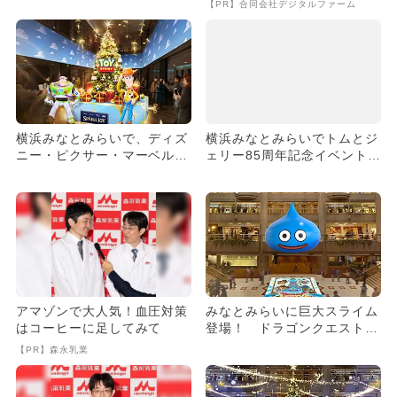
【PR】合同会社デジタルファーム
横浜みなとみらいで、ディズ
横浜みなとみらいでトムとジ
ニー・ピクサー・マーベル・
ェリー85周年記念イベント！
スターウォーズの世界を体
巨大ツリーや体験型展覧
感！
会...
アマゾンで大人気！血圧対策
みなとみらいに巨大スライム
はコーヒーに足してみて
登場！ ドラゴンクエストの
世界を体験できるイベント開
【PR】森永乳業
催