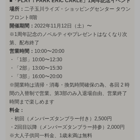
■「PLAY！PARK ERIC CARLE」1周年記念イベント
場所：
二子玉川ライズ・ショッピングセンター タウン
フロント8階
開催期間：
2022年11月12日（土）〜
※1周年記念のノベルティやプレゼントはなくなり次
第、配布終了
営業時間：
10:00〜20:00
・「1部」10:00〜12:30
・「2部」13:00〜15:30
・「3部」16:00〜20:00
※開業時は清掃・消毒・換気時間確保の為、各回 2 時
間の入替制で営業。第3部のみ入退場自由、営業終了
時間まで楽しめます
料金：
・初回（メンバーズタンブラー付き）2,500円
・2回目以降（メンバーズタンブラー持参）2,000円
※大人子供同一料金、1歳未満は無料