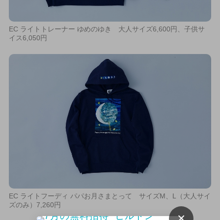
EC ライトトレーナー ゆめのゆき 大人サイズ6,600円、子供サ
イス6,050円
EC ライトフーディ パパお月さまとって サイズM、L（大人サイ
ズのみ）7,260円
×