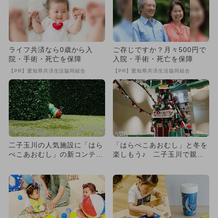
ライフ共済なら0歳から入
ご存じですか？月々500円で
院・手術・死亡を保障
入院・手術・死亡を保障
【PR】愛知県共済生活協同組合
【PR】愛知県共済生活協同組合
二子玉川の人気施設に「はら
「はらぺこあおむし」と冬を
ぺこあおむし」の新コンテン
楽しもう♪ 二子玉川で親子
ツ登場
向けイベント開催！