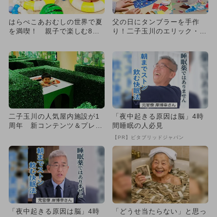
はらぺこあおむしの世界で夏
父の日にタンブラーを手作
を満喫！ 親子で楽しむ8つ
り！二子玉川のエリック・カ
のワークショップが二子玉川
ールパークでワークショップ
に
開催
二子玉川の人気屋内施設が1
「夜中起きる原因は脳」4時
周年 新コンテンツ＆プレゼ
間睡眠の人必見
ントも！
【PR】ビタブリッドジャパン
「夜中起きる原因は脳」4時
「どうせ当たらない」と思っ