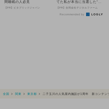
間睡眠の人必見
てた私が本当に当選した“買
い方”がこれ
【PR】ビタブリッドジャパン
【PR】合同会社デジタルファーム
Recommended by
全国
関東
東京都
二子玉川の人気屋内施設が1周年 新コンテン