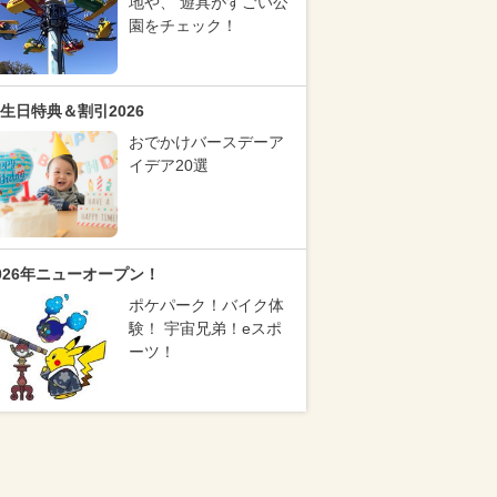
地や、 遊具がすごい公
園をチェック！
生日特典＆割引2026
おでかけバースデーア
イデア20選
026年ニューオープン！
ポケパーク！バイク体
験！ 宇宙兄弟！eスポ
ーツ！