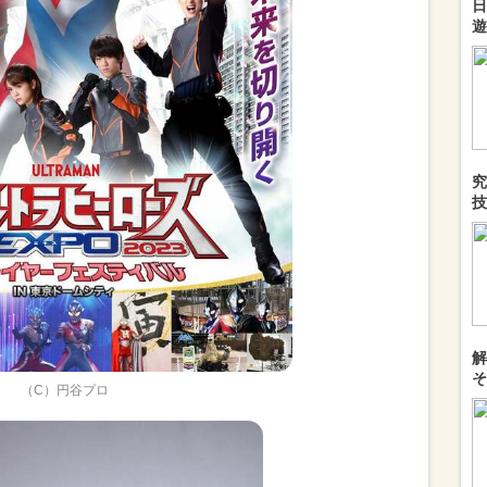
日
遊
究
技
解
そ
（C）円谷プロ