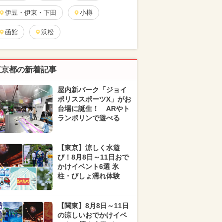
伊豆・伊東・下田
小樽
函館
浜松
東京都の新着記事
屋内新パーク「ジョイ
ポリススポーツX」がお
台場に誕生！ ARやト
ランポリンで遊べる
【東京】涼しく水遊
び！8月8日～11日おで
かけイベント6選 氷
柱・びしょ濡れ体験
【関東】8月8日～11日
の涼しいおでかけイベ