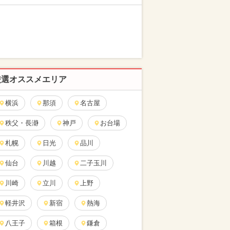
厳選オススメエリア
横浜
那須
名古屋
秩父・長瀞
神戸
お台場
札幌
日光
品川
仙台
川越
二子玉川
川崎
立川
上野
軽井沢
新宿
熱海
八王子
箱根
鎌倉