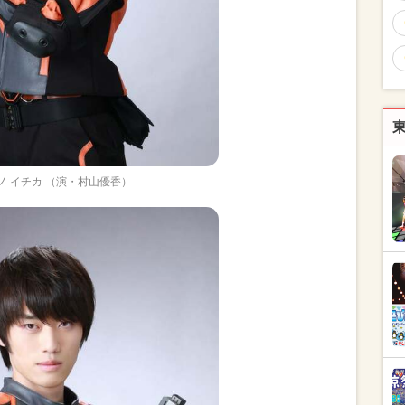
ノ イチカ （演・村山優香）