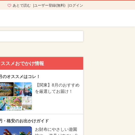
あとで読む
ユーザー登録(無料)
ログイン
オススメおでかけ情報
月のオススメはコレ！
【関東】8月のおすすめ
を厳選してお届け！
円・格安のお出かけガイド
お財布にやさしい遊園