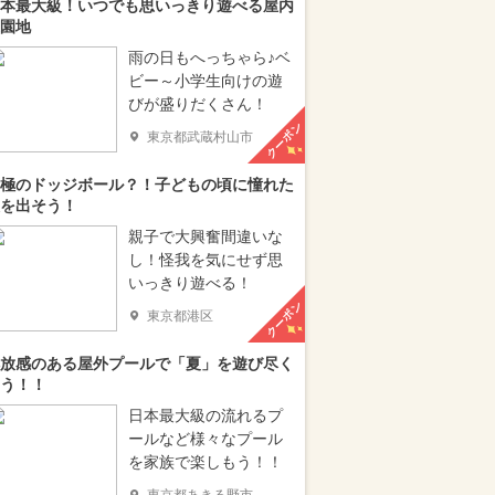
本最大級！いつでも思いっきり遊べる屋内
園地
雨の日もへっちゃら♪ベ
ビー～小学生向けの遊
びが盛りだくさん！
クーポン
東京都武蔵村山市
極のドッジボール？！子どもの頃に憧れた
を出そう！
親子で大興奮間違いな
し！怪我を気にせず思
いっきり遊べる！
クーポン
東京都港区
放感のある屋外プールで「夏」を遊び尽く
う！！
日本最大級の流れるプ
ールなど様々なプール
を家族で楽しもう！！