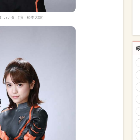
ミ カナタ （演・松本大輝）