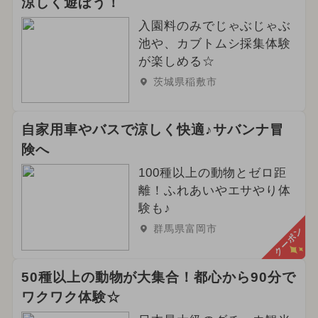
涼しく遊ぼう！
入園料のみでじゃぶじゃぶ
池や、カブトムシ採集体験
が楽しめる☆
茨城県稲敷市
自家用車やバスで涼しく快適♪サバンナ冒
険へ
100種以上の動物とゼロ距
離！ふれあいやエサやり体
験も♪
群馬県富岡市
クーポン
50種以上の動物が大集合！都心から90分で
ワクワク体験☆