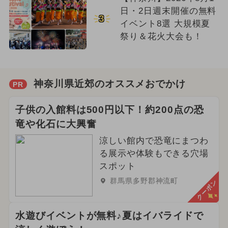
日・2日週末開催の無料
3
イベント8選 大規模夏
祭り＆花火大会も！
神奈川県近郊のオススメおでかけ
PR
子供の入館料は500円以下！約200点の恐
竜や化石に大興奮
涼しい館内で恐竜にまつわ
る展示や体験もできる穴場
スポット
群馬県多野郡神流町
クーポン
水遊びイベントが無料♪夏はイバライドで