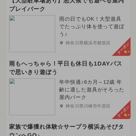
【大型駐車場あり】悪天候でも遊べる屋内
プレイパーク
雨の日でもOK！大型遊具
でたっぷり体を使って遊ぼ
う♪
神奈川県横浜市都筑区
クーポン
雨もへっちゃら！平日も休日も1DAYパス
で思いきり遊ぼう
年中快適♪6カ月～12歳 年
齢に適した遊具がそろった
屋内パーク
神奈川県川崎市中原区
クーポン
家族で爆獲れ体験☆サープラ横浜あそびタ
ウンへGO♪