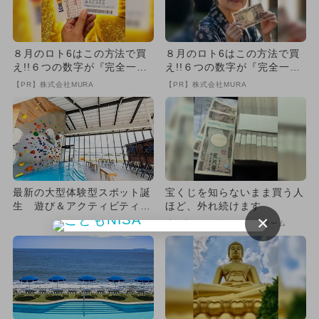
８月のロト6はこの方法で買
８月のロト6はこの方法で買
え!!６つの数字が『完全一
え!!６つの数字が『完全一
致』する方法
致』する方法
【PR】株式会社MURA
【PR】株式会社MURA
最新の大型体験型スポット誕
宝くじを知らないまま買う人
生 遊び＆アクティビティ＆
ほど、外れ続けます
×
食も充実
【PR】合同会社デジタルファーム