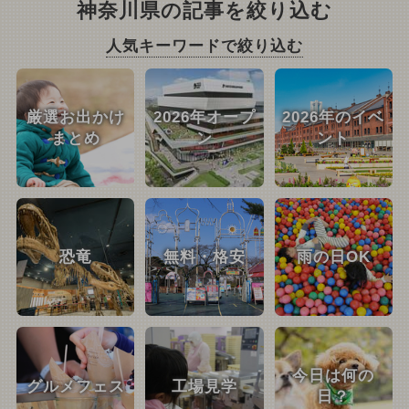
神奈川県の記事を絞り込む
人気キーワードで絞り込む
厳選お出かけ
2026年オープ
2026年のイベ
まとめ
ン
ント
恐竜
無料・格安
雨の日OK
今日は何の
グルメフェス
工場見学
日？