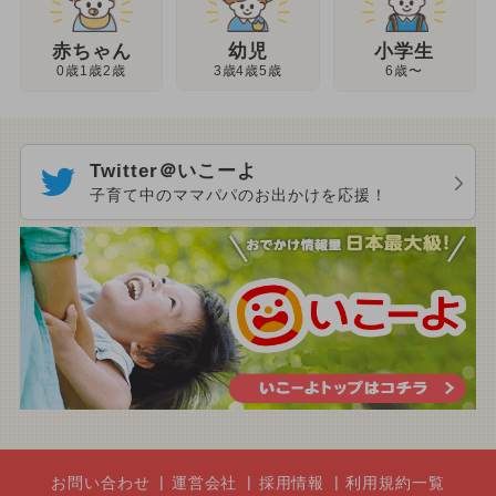
幼児
赤ちゃん
小学生
3歳4歳5歳
0歳1歳2歳
6歳〜
Twitter＠いこーよ
子育て中のママパパのお出かけを応援！
お問い合わせ
運営会社
採用情報
利用規約一覧