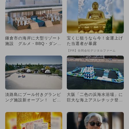
鎌倉市の海岸に大型リゾート
宝くじ狙うなら今！金運上げ
施設 グルメ・BBQ・ダンス
た当選者が暴露
ショーも
【PR】合同会社デジタルファーム
淡路島にプール付きグランピ
大阪「二色の浜海水浴場」に
ング施設新オープン！ ビー
巨大な海上アスレチック登
チまでゼロ距離の絶景リゾー
場！ 手ぶらでBBQやキャン
ト
プ...