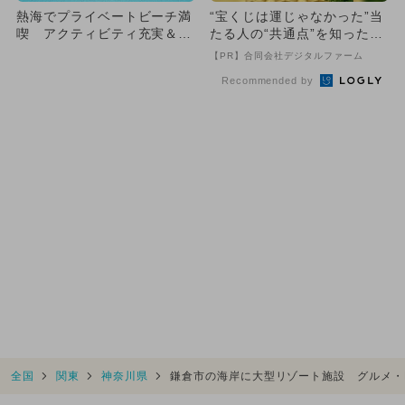
熱海でプライベートビーチ満
“宝くじは運じゃなかった”当
喫 アクティビティ充実＆キ
たる人の“共通点”を知っただ
ャンプも
け
【PR】合同会社デジタルファーム
Recommended by
全国
関東
神奈川県
鎌倉市の海岸に大型リゾート施設 グルメ・