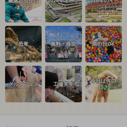
厳選お出かけ
2026年オープ
2026年のイベ
まとめ
ン
ント
恐竜
無料・格安
雨の日OK
今日は何の
グルメフェス
工場見学
日？