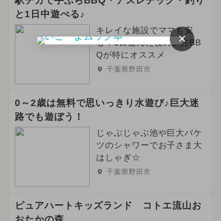
駅チカで手ぶらBBQ・アスレチック・釣り
と1日中遊べる♪
キレイな施設でママも安
×
心！1日遊んだ後の夕方BB
Qが特にオススメ
千葉県野田市
0～2歳は無料で思いっきり水遊び♪巨大迷
路でも遊ぼう！
じゃぶじゃぶ池や巨大バケ
ツのシャワーでお子さま大
はしゃぎ☆
千葉県野田市
ピュアハートキッズランド コトエ流山お
おたかの森