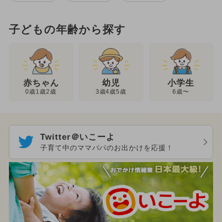
子どもの年齢から探す
幼児
赤ちゃん
小学生
3歳4歳5歳
0歳1歳2歳
6歳〜
Twitter＠いこーよ
子育て中のママパパのお出かけを応援！