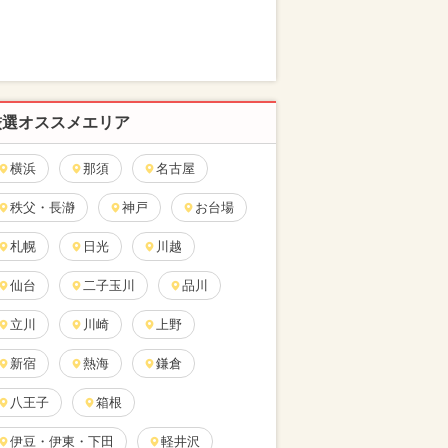
厳選オススメエリア
横浜
那須
名古屋
秩父・長瀞
神戸
お台場
札幌
日光
川越
仙台
二子玉川
品川
立川
川崎
上野
新宿
熱海
鎌倉
八王子
箱根
伊豆・伊東・下田
軽井沢