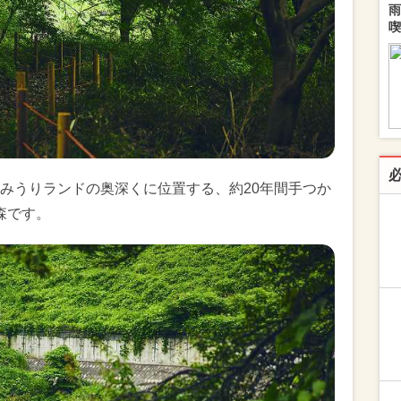
雨
喫
みうりランドの奥深くに位置する、約20年間手つか
森です。