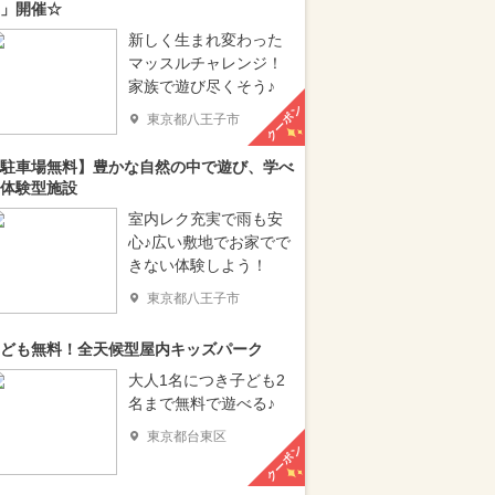
」開催☆
新しく生まれ変わった
マッスルチャレンジ！
家族で遊び尽くそう♪
クーポン
東京都八王子市
駐車場無料】豊かな自然の中で遊び、学べ
体験型施設
室内レク充実で雨も安
心♪広い敷地でお家でで
きない体験しよう！
東京都八王子市
ども無料！全天候型屋内キッズパーク
大人1名につき子ども2
名まで無料で遊べる♪
東京都台東区
クーポン