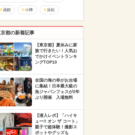
函館
小樽
浜松
東京都の新着記事
【東京都】夏休みに家
族で行きたい！人気お
でかけイベントランキ
ングTOP10
全国の海の幸がお台場
に集結！日本最大級の
魚ジャパンフェスが2年
ぶり開催 入場無料
【潜入レポ】「ハイキ
ュー!! オン ザ コート」
親子で超体験！撮影ス
ポットやグッズも