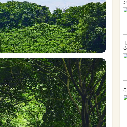
ン
【
る
こ