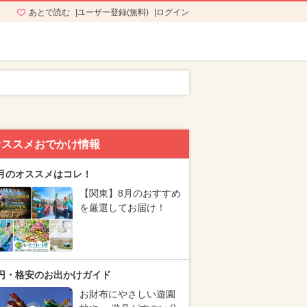
あとで読む
ユーザー登録(無料)
ログイン
オススメおでかけ情報
月のオススメはコレ！
【関東】8月のおすすめ
を厳選してお届け！
円・格安のお出かけガイド
お財布にやさしい遊園