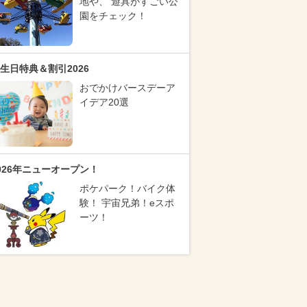
地や、 遊具がすごい公
園をチェック！
生日特典＆割引2026
おでかけバースデーア
イデア20選
026年ニューオープン！
ポケパーク！バイク体
験！ 宇宙兄弟！eスポ
ーツ！