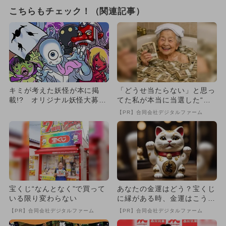
こちらもチェック！（関連記事）
キミが考えた妖怪が本に掲
「どうせ当たらない」と思っ
載!? オリジナル妖怪大募
てた私が本当に当選した“買
集！
い方”がこれ
【PR】合同会社デジタルファーム
宝くじ“なんとなく”で買って
あなたの金運はどう？宝くじ
いる限り変わらない
に縁がある時、金運はこう変
わる
【PR】合同会社デジタルファーム
【PR】合同会社デジタルファーム