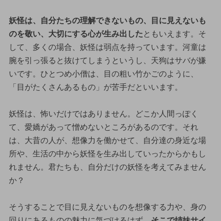
妖怪は、自分たちの理解できないもの、目に見えないも
のを敬い、大切にする心が生み出した
ともいえます。そ
して、多くの場合、妖怪は弱点を持っています。河童は
腕を引っ張ると抜けてしまうというし、天狗はサバが嫌
いです。ひとつめ小僧は、目の粗い竹かごのように、
「目がたくさんあるもの」が苦手だといいます。
妖怪は、怖いだけではありません。どこか人間っぽく
て、愛嬌があって憎めないところがあるのです。それ
は、大昔の人が、想像力を働かせて、自分達の身近な場
所や、生活の中から妖怪を生み出していったからかもし
れません。君たちも、自分だけの妖怪を考えてみません
か？
そうすることで目に見えないものを想像する力や、身の
回りにあるものの魅力に気づけるはず。
そこで姉妹サイ