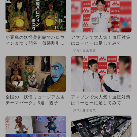
小豆島の妖怪美術館でハロウ
アマゾンで大人気！血圧対策
ィンまつり開催 仮装割引や
はコーヒーに足してみて
コンテスト、限定ドリンク
【PR】森永乳業
も！
全国の「妖怪ミュージアム＆
アマゾンで大人気！血圧対策
テーマパーク」6選 親子向
はコーヒーに足してみて
けを厳選
【PR】森永乳業