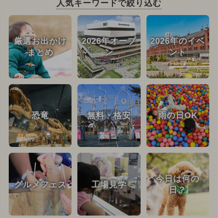
人気キーワードで絞り込む
厳選お出かけ
2026年オープ
2026年のイベ
まとめ
ン
ント
恐竜
無料・格安
雨の日OK
今日は何の
グルメフェス
工場見学
日？