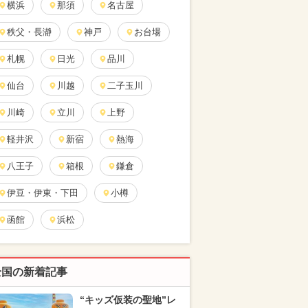
横浜
那須
名古屋
秩父・長瀞
神戸
お台場
札幌
日光
品川
仙台
川越
二子玉川
川崎
立川
上野
軽井沢
新宿
熱海
八王子
箱根
鎌倉
伊豆・伊東・下田
小樽
函館
浜松
全国の新着記事
“キッズ仮装の聖地”レ