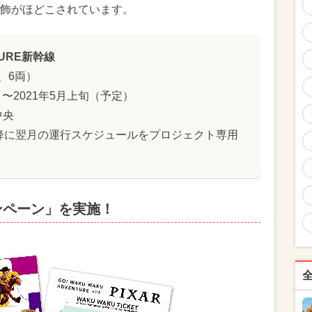
飾がほどこされています。
TURE新幹線
、6両）
）〜2021年5月上旬（予定）
中央
降に翌月の運行スケジュールをプロジェクト専用
ンペーン」を実施！