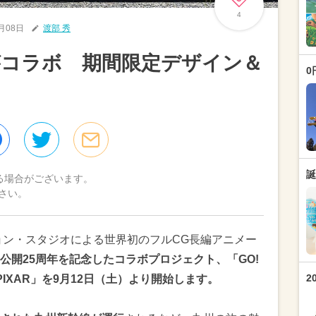
4
9月08日
渡部 秀
がコラボ 期間限定デザイン＆
0
誕
る場合がございます。
さい。
ョン・スタジオによる世界初のフルCG長編アニメー
公開25周年を記念したコラボプロジェクト、「GO!
2
ith PIXAR」を9月12日（土）より開始します。