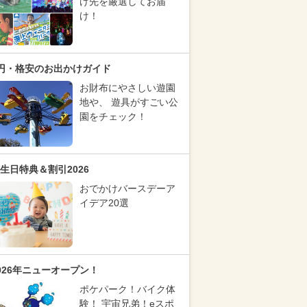
け先を厳選してお届
け！
円・格安のお出かけガイド
お財布にやさしい遊園
地や、 遊具がすごい公
園をチェック！
生日特典＆割引2026
おでかけバースデーア
イデア20選
026年ニューオープン！
ポケパーク！バイク体
験！ 宇宙兄弟！eスポ