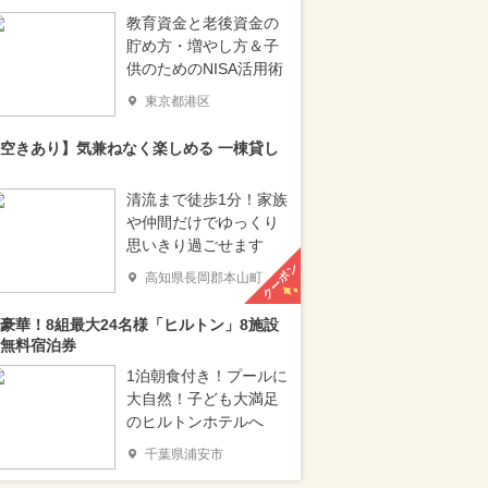
教育資金と老後資金の
貯め方・増やし方＆子
供のためのNISA活用術
東京都港区
空きあり】気兼ねなく楽しめる 一棟貸し
清流まで徒歩1分！家族
や仲間だけでゆっくり
思いきり過ごせます
クーポン
高知県長岡郡本山町
豪華！8組最大24名様「ヒルトン」8施設
無料宿泊券
1泊朝食付き！プールに
大自然！子ども大満足
のヒルトンホテルへ
千葉県浦安市