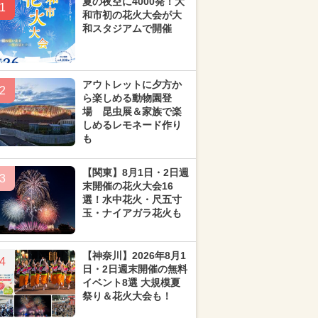
夏の夜空に4000発！大
1
和市初の花火大会が大
和スタジアムで開催
アウトレットに夕方か
2
ら楽しめる動物園登
場 昆虫展＆家族で楽
しめるレモネード作り
も
【関東】8月1日・2日週
3
末開催の花火大会16
選！水中花火・尺五寸
玉・ナイアガラ花火も
【神奈川】2026年8月1
4
日・2日週末開催の無料
イベント8選 大規模夏
祭り＆花火大会も！