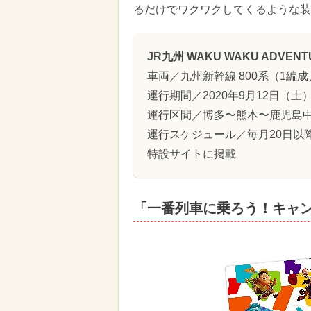
るだけでワクワクしてくるような装
JR九州 WAKU WAKU ADVEN
車両／九州新幹線 800系（1編成
運行期間／2020年9月12日（土
運行区間／博多〜熊本〜鹿児島
運行スケジュール／毎月20日以
特設サイトに掲載
「一番列車に乗ろう！キャ