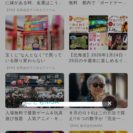
に縁がある時、金運はこう変
無料 都内で「ボードゲーム
わる
展」開催
【PR】合同会社デジタルファーム
宝くじ“なんとなく”で買って
【北海道】2026年1月24日・
いる限り変わらない
25日の今週末に楽しめるイベ
ント7選 無料イベン...
【PR】合同会社デジタルファーム
×
入場無料で最新ゲーム＆玩具
８月のロト6はこの方法で買
遊び放題 人気アニメ・キャ
え!!６つの数字が『完全一
ラも集結
致』する方法
【PR】株式会社MURA