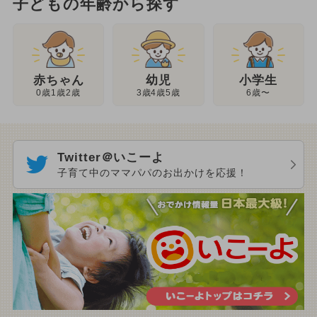
子どもの年齢から探す
幼児
赤ちゃん
小学生
3歳4歳5歳
0歳1歳2歳
6歳〜
Twitter＠いこーよ
子育て中のママパパのお出かけを応援！