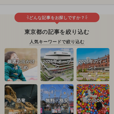
どんな記事をお探しですか？
東京都の記事を絞り込む
人気キーワードで絞り込む
厳選お出かけ
2026年オープ
2026年のイベ
まとめ
ン
ント
恐竜
無料・格安
雨の日OK