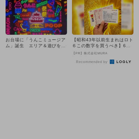
お台場に「うんこミュージア
【昭和43年以前生まれはロト
ム」誕生 エリア＆遊びを全
６この数字を買うべき】6つ
紹介！
の数字が「完全一致」する
【PR】株式会社MURA
方...
Recommended by