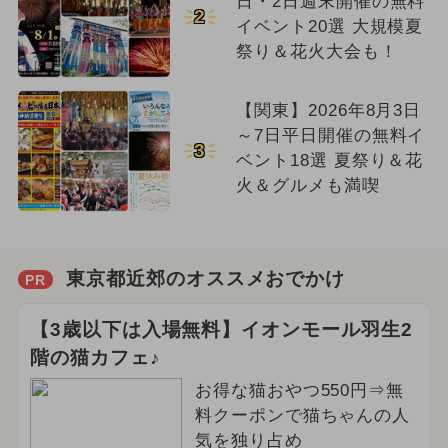
日・2日週末開催の無料
2
イベント20選 大規模夏
祭り＆花火大会も！
【関東】2026年8月3日
～7日平日開催の無料イ
3
ベント18選 夏祭り＆花
火＆グルメも満喫
東京都近郊のオススメおでかけ
PR
【3歳以下は入場無料】イオンモール羽生2
階の猫カフェ♪
お得な猫おやつ550円⇒無
料クーポンで猫ちゃんの人
気を独り占め