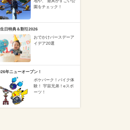
地や、 遊具がすごい公
園をチェック！
生日特典＆割引2026
おでかけバースデーア
イデア20選
026年ニューオープン！
ポケパーク！バイク体
験！ 宇宙兄弟！eスポ
ーツ！