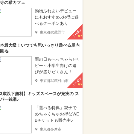
寺の猫カフェ
動物ふれあいデビュー
にもおすすめ♪お得に遊
べるクーポンあり
クーポン
東京都武蔵野市
本最大級！いつでも思いっきり遊べる屋内
園地
雨の日もへっちゃら♪ベ
ビー～小学生向けの遊
びが盛りだくさん！
クーポン
東京都武蔵村山市
3歳以下無料】キッズスペースが充実の ス
パー銭湯♪
「選べる特典」親子で
めちゃくちゃお得なWE
Bチケットも販売中♪
東京都多摩市