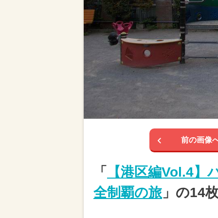
前の画像
「
【港区編Vol.4
全制覇の旅
」の14