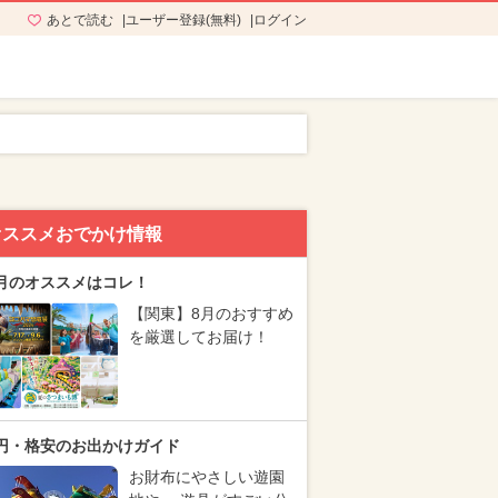
あとで読む
ユーザー登録(無料)
ログイン
オススメおでかけ情報
月のオススメはコレ！
【関東】8月のおすすめ
を厳選してお届け！
円・格安のお出かけガイド
お財布にやさしい遊園