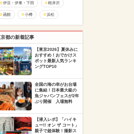
伊豆・伊東・下田
軽井沢
函館
小樽
浜松
東京都の新着記事
【東京2026】夏休みに
おすすめ！おでかけス
ポット最新人気ランキ
ングTOP10
全国の海の幸がお台場
に集結！日本最大級の
魚ジャパンフェスが2年
ぶり開催 入場無料
【潜入レポ】「ハイキ
ュー!! オン ザ コート」
親子で超体験！撮影ス