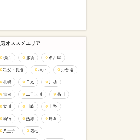
厳選オススメエリア
横浜
那須
名古屋
秩父・長瀞
神戸
お台場
札幌
日光
川越
仙台
二子玉川
品川
立川
川崎
上野
新宿
熱海
鎌倉
八王子
箱根