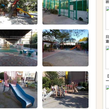
祥
日
遊
【
ー