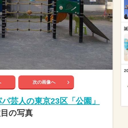
誕
2
へ
次の画像へ
】パパ芸人の東京23区「公園」
枚目の写真