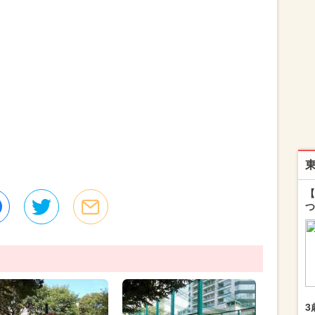
【
つ
3