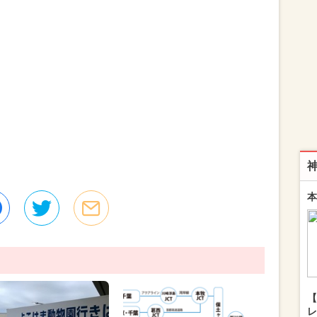
本
【
レ