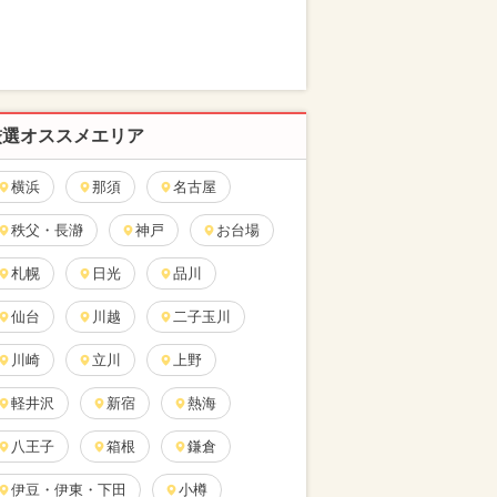
厳選オススメエリア
横浜
那須
名古屋
秩父・長瀞
神戸
お台場
札幌
日光
品川
仙台
川越
二子玉川
川崎
立川
上野
軽井沢
新宿
熱海
八王子
箱根
鎌倉
伊豆・伊東・下田
小樽