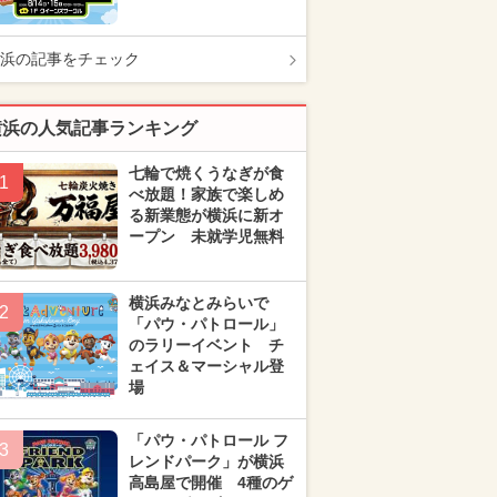
浜の記事をチェック
横浜の人気記事ランキング
七輪で焼くうなぎが食
1
べ放題！家族で楽しめ
る新業態が横浜に新オ
ープン 未就学児無料
横浜みなとみらいで
2
「パウ・パトロール」
のラリーイベント チ
ェイス＆マーシャル登
場
「パウ・パトロール フ
3
レンドパーク」が横浜
高島屋で開催 4種のゲ