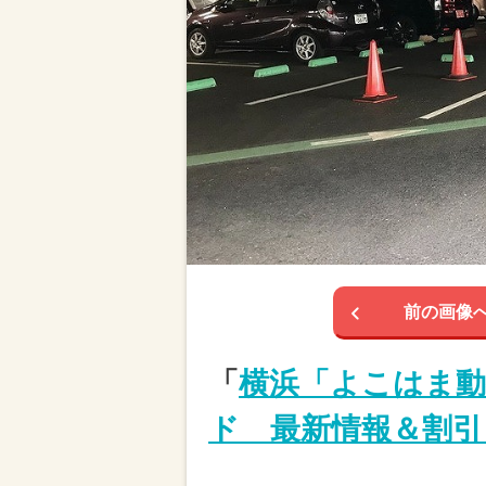
前の画像
「
横浜「よこはま動
ド 最新情報＆割引