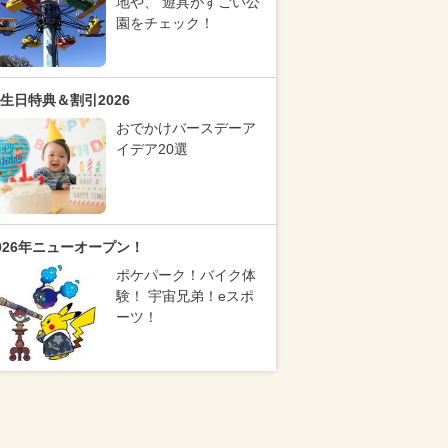
地や、 遊具がすごい公
園をチェック！
生日特典＆割引2026
おでかけバースデーア
イデア20選
026年ニューオープン！
ポケパーク！バイク体
験！ 宇宙兄弟！eスポ
ーツ！