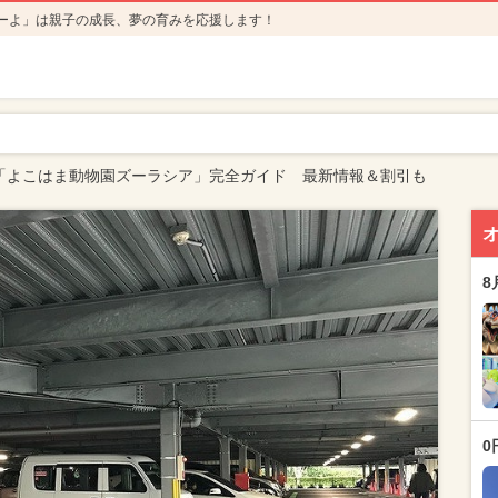
ーよ」は親子の成長、夢の育みを応援します！
「よこはま動物園ズーラシア」完全ガイド 最新情報＆割引も
8
0