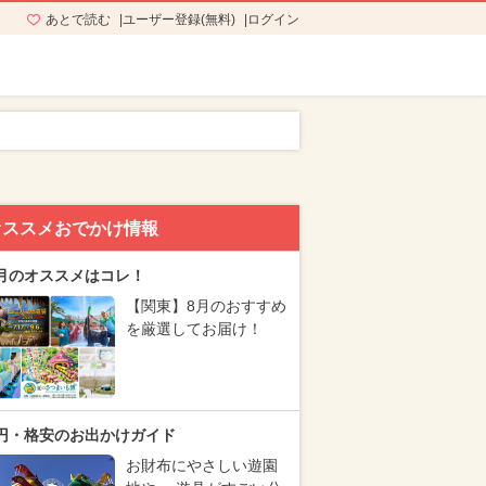
あとで読む
ユーザー登録(無料)
ログイン
オススメおでかけ情報
月のオススメはコレ！
【関東】8月のおすすめ
を厳選してお届け！
円・格安のお出かけガイド
お財布にやさしい遊園