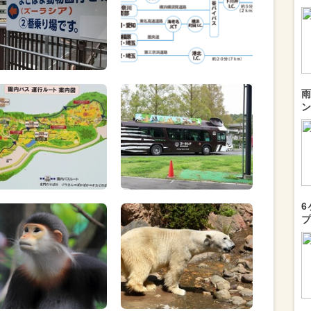
雨
ン
6
プ