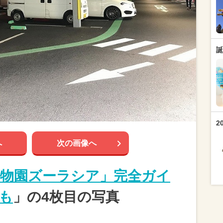
誕
2
へ
次の画像へ
物園ズーラシア」完全ガイ
も
」の4枚目の写真