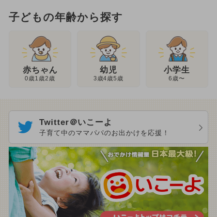
子どもの年齢から探す
幼児
赤ちゃん
小学生
3歳4歳5歳
0歳1歳2歳
6歳〜
Twitter＠いこーよ
子育て中のママパパのお出かけを応援！