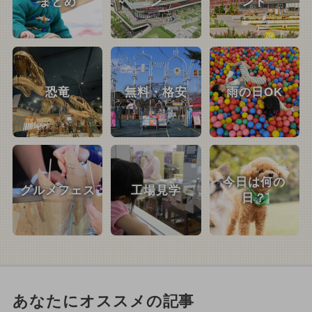
まとめ
ン
ント
恐竜
無料・格安
雨の日OK
今日は何の
グルメフェス
工場見学
日？
あなたにオススメの記事