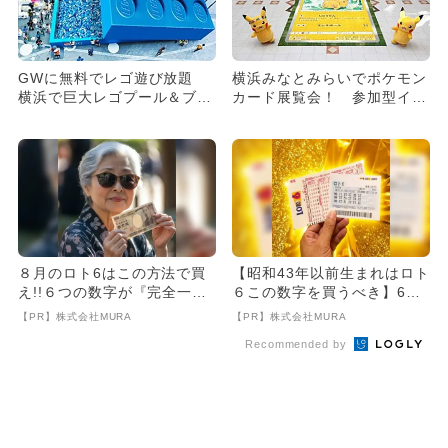
GWに無料でレゴ遊び放題
横浜みなとみらいでポケモン
横浜で巨大レゴプール＆ブロ
カード展覧会！ 参加型イベ
ックラリー
ントも
８月のロト6はこの方法で買
【昭和43年以前生まれはロト
え!!６つの数字が『完全一
６この数字を買うべき】6つ
致』する方法
の数字が「完全一致」する
【PR】株式会社MURA
【PR】株式会社MURA
方...
Recommended by