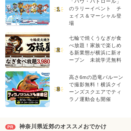
「パウ・パトロール」
のラリーイベント チ
1
ェイス＆マーシャル登
場
七輪で焼くうなぎが食
べ放題！家族で楽しめ
2
る新業態が横浜に新オ
ープン 未就学児無料
高さ6mの恐竜バルーン
で撮影無料！横浜クイ
3
ーンズスクエアでティ
ラノ運動会も開催
神奈川県近郊のオススメおでかけ
PR