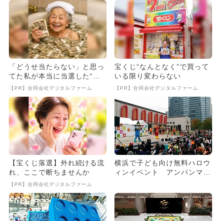
「どうせ当たらない」と思っ
宝くじ“なんとなく”で買って
てた私が本当に当選した“買
いる限り変わらない
い方”がこれ
【PR】合同会社デジタルファーム
【PR】合同会社デジタルファーム
【宝くじ落選】外れ続ける流
横浜で子ども向け無料ハロウ
れ、ここで断ちませんか
ィンイベント アンパンマン
ショーも
【PR】合同会社デジタルファーム