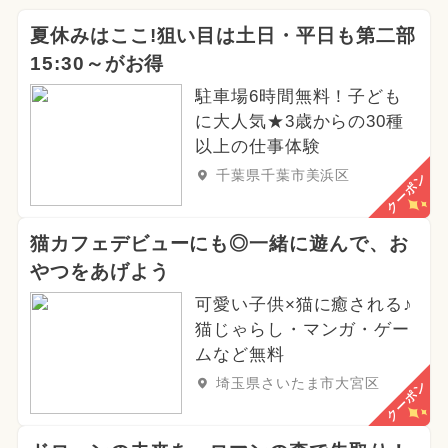
夏休みはここ!狙い目は土日・平日も第二部
15:30～がお得
駐車場6時間無料！子ども
に大人気★3歳からの30種
以上の仕事体験
千葉県千葉市美浜区
クーポン
猫カフェデビューにも◎一緒に遊んで、お
やつをあげよう
可愛い子供×猫に癒される♪
猫じゃらし・マンガ・ゲー
ムなど無料
埼玉県さいたま市大宮区
クーポン