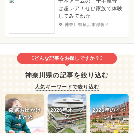
十本アームの「十手観音」
は超レア！ぜひ家族で体験
してみてね☆
神奈川県横浜市都筑区
どんな記事をお探しですか？
神奈川県の記事を絞り込む
人気キーワードで絞り込む
厳選お出かけ
2026年オープ
2026年のイベ
まとめ
ン
ント