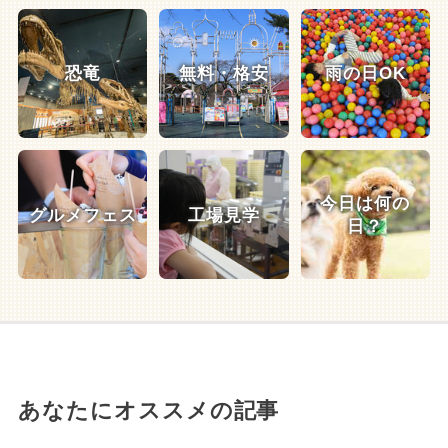
恐竜
無料・格安
雨の日OK
今日は何の
グルメフェス
工場見学
日？
あなたにオススメの記事