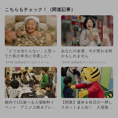
こちらもチェック！（関連記事）
「どうせ当たらない」と思っ
あなたの金運、今が変わる時
てた私が本当に当選した“買
かもしれません
い方”がこれ
【PR】合同会社デジタルファーム
【PR】合同会社デジタルファーム
都内で1日遊べる入場無料イ
【関東】連休＆休日の一押し
ベント アニメ上映＆プレー
スポットまとめ！ 入場無料
パークも
も多数