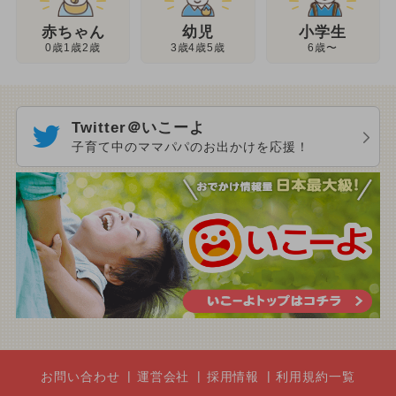
幼児
赤ちゃん
小学生
3歳4歳5歳
0歳1歳2歳
6歳〜
Twitter＠いこーよ
子育て中のママパパのお出かけを応援！
お問い合わせ
運営会社
採用情報
利用規約一覧