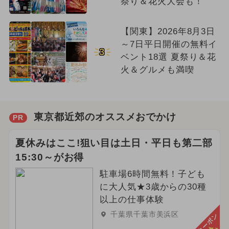
祭り＆花火大会も！
【関東】2026年8月3日
～7日平日開催の無料イ
3
ベント18選 夏祭り＆花
火＆グルメも満喫
東京都近郊のオススメおでかけ
PR
夏休みはここ!狙い目は土日・平日も第二部
15:30～がお得
駐車場6時間無料！子ども
に大人気★3歳からの30種
以上の仕事体験
千葉県千葉市美浜区
クーポン