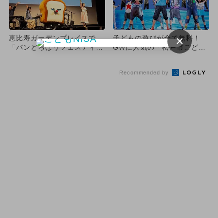
×
恵比寿ガーデンプレイスで
子どもの遊びが全て無料！
「パンどろぼうフェスティバ
GWに人気の「松戸市こども
ル」開催 ステージイベント
祭り」
も！
Recommended by