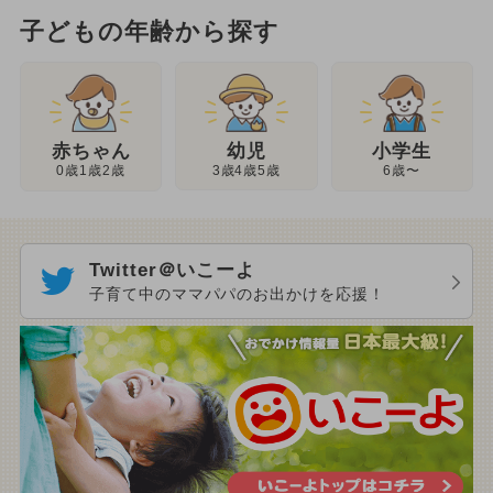
子どもの年齢から探す
幼児
赤ちゃん
小学生
3歳4歳5歳
0歳1歳2歳
6歳〜
Twitter＠いこーよ
子育て中のママパパのお出かけを応援！