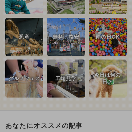
恐竜
無料・格安
雨の日OK
今日は何の
グルメフェス
工場見学
日？
あなたにオススメの記事