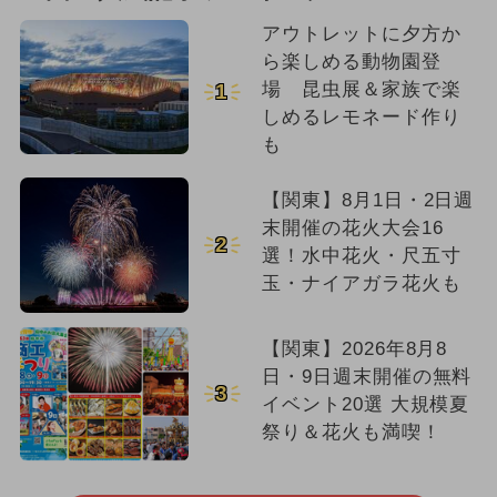
アウトレットに夕方か
ら楽しめる動物園登
場 昆虫展＆家族で楽
1
しめるレモネード作り
も
【関東】8月1日・2日週
末開催の花火大会16
2
選！水中花火・尺五寸
玉・ナイアガラ花火も
【関東】2026年8月8
日・9日週末開催の無料
3
イベント20選 大規模夏
祭り＆花火も満喫！