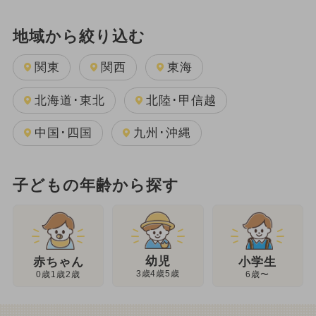
地域から絞り込む
関東
関西
東海
北海道･東北
北陸･甲信越
中国･四国
九州･沖縄
子どもの年齢から探す
幼児
赤ちゃん
小学生
3歳4歳5歳
0歳1歳2歳
6歳〜