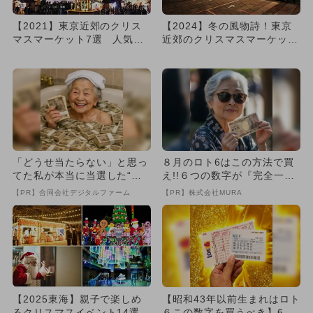
【2021】東京近郊のクリス
【2024】冬の風物詩！東京
マスマーケット7選 人気＆
近郊のクリスマスマーケット
大規模厳選
おすすめ12選 親子向け厳...
「どうせ当たらない」と思っ
８月のロト6はこの方法で買
てた私が本当に当選した“買
え!!６つの数字が『完全一
い方”がこれ
致』する方法
【PR】合同会社デジタルファーム
【PR】株式会社MURA
【2025東海】親子で楽しめ
【昭和43年以前生まれはロト
るクリスマスイベント14選！
６この数字を買うべき】6つ