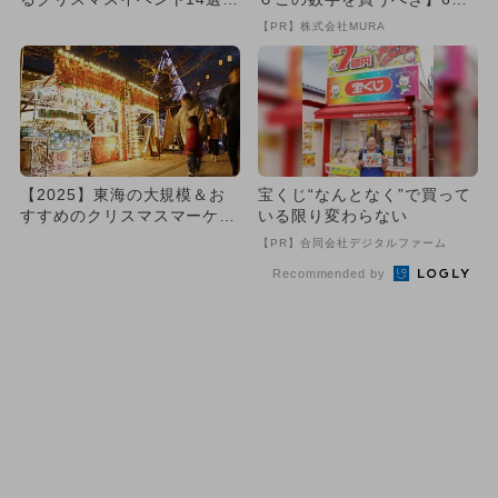
マーケット＆イルミ＆無料...
の数字が「完全一致」する
【PR】株式会社MURA
方...
【2025】東海の大規模＆お
宝くじ“なんとなく”で買って
すすめのクリスマスマーケッ
いる限り変わらない
ト6選！雑貨や本場グルメ
【PR】合同会社デジタルファーム
を...
Recommended by