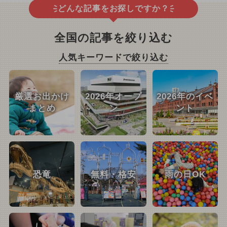
どんな記事をお探しですか？
全国の記事を絞り込む
人気キーワードで絞り込む
厳選お出かけ
2026年オープ
2026年のイベ
まとめ
ン
ント
恐竜
無料・格安
雨の日OK