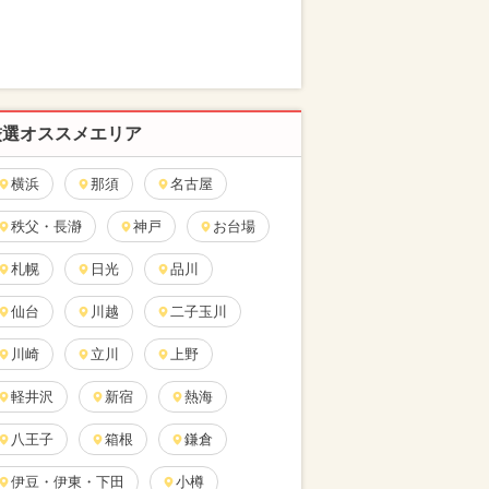
厳選オススメエリア
横浜
那須
名古屋
秩父・長瀞
神戸
お台場
札幌
日光
品川
仙台
川越
二子玉川
川崎
立川
上野
軽井沢
新宿
熱海
八王子
箱根
鎌倉
伊豆・伊東・下田
小樽