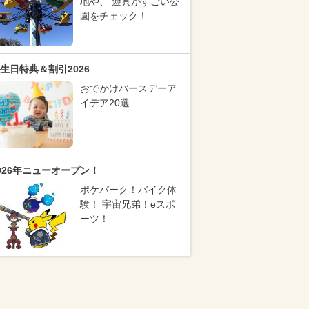
地や、 遊具がすごい公
園をチェック！
生日特典＆割引2026
おでかけバースデーア
イデア20選
026年ニューオープン！
ポケパーク！バイク体
験！ 宇宙兄弟！eスポ
ーツ！