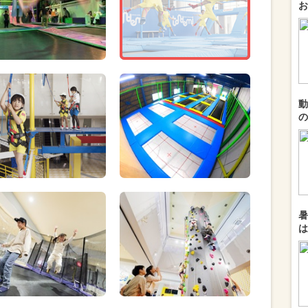
お
動
の
暑
は