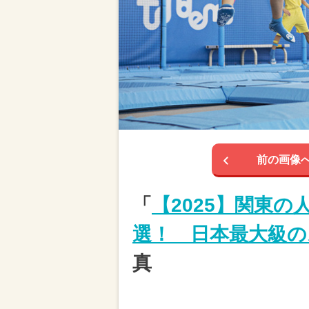
前の画像
「
【2025】関東の
選！ 日本最大級の
真