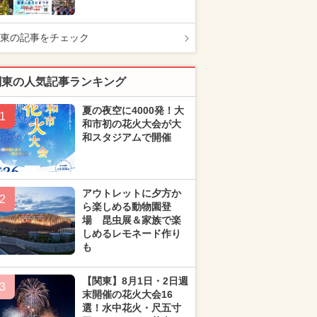
東の記事をチェック
関東の人気記事ランキング
夏の夜空に4000発！大
1
和市初の花火大会が大
和スタジアムで開催
アウトレットに夕方か
2
ら楽しめる動物園登
場 昆虫展＆家族で楽
しめるレモネード作り
も
【関東】8月1日・2日週
3
末開催の花火大会16
選！水中花火・尺五寸