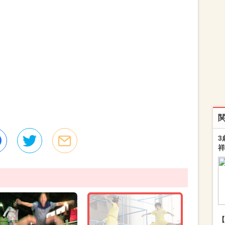
3
祥
【