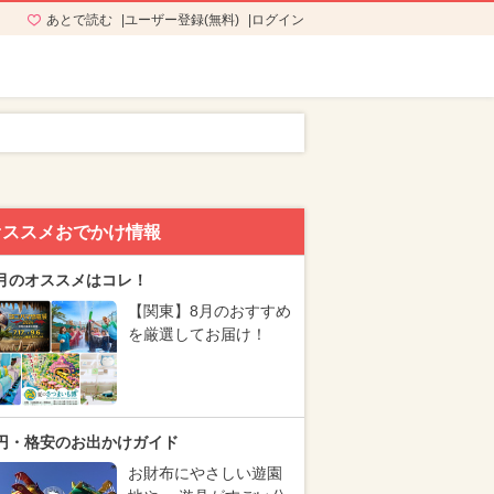
あとで読む
ユーザー登録(無料)
ログイン
オススメおでかけ情報
月のオススメはコレ！
【関東】8月のおすすめ
を厳選してお届け！
円・格安のお出かけガイド
お財布にやさしい遊園