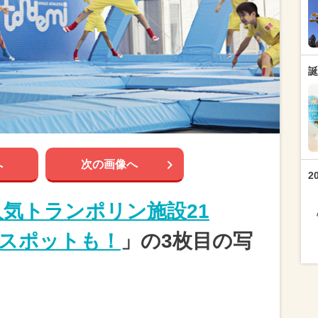
誕
へ
次の画像へ
2
人気トランポリン施設21
スポットも！
」の3枚目の写